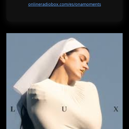
onlineradiobox.com/es/onamoments