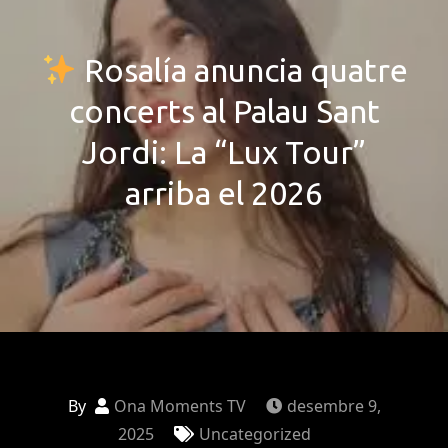
Rosalía anuncia quatre
concerts al Palau Sant
Jordi: La “Lux Tour”
arriba el 2026
By
Ona Moments TV
desembre 9,
2025
Uncategorized