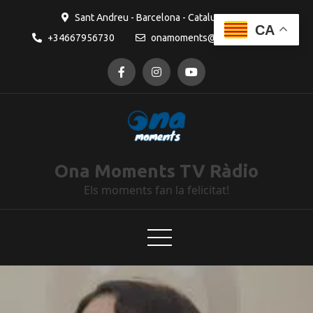
Sant Andreu - Barcelona - Catalunya
CA
+34667956730
onamoments@gmail.com
Ona Moments TV Ràdio
Els moments fan la felicitat!