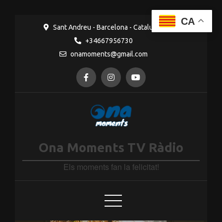
Ves al
CA
contingut
Sant Andreu - Barcelona - Catalunya
+34667956730
onamoments@gmail.com
Ona Moments TV Ràdio
Els moments fan la felicitat!