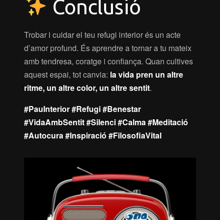
Conclusió
Trobar i cuidar el teu refugi interior és un acte
d’amor profund. És aprendre a tornar a tu mateix
amb tendresa, coratge i confiança. Quan cultives
aquest espai, tot canvia:
la vida pren un altre
ritme, un altre color, un altre sentit
.
#PauInterior #Refugi #Benestar
#VidaAmbSentit #Silenci #Calma #Meditació
#Autocura #Inspiració #FilosofiaVital