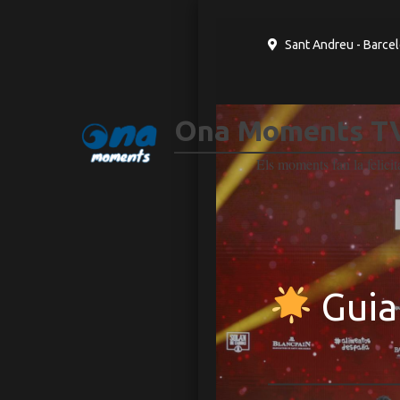
Sant Andreu - Barcel
Ona Moments TV
Els moments fan la felicit
Guia 