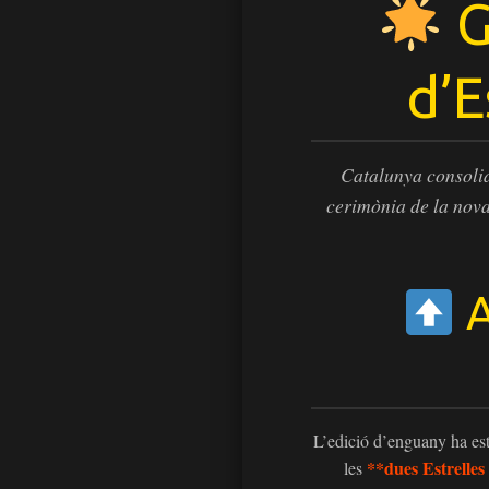
G
d’E
Catalunya consolid
cerimònia de la nova
A
L’edició d’enguany ha est
**dues Estrelles
les