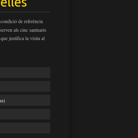
elles
 condició de referència
erven als cinc santuaris
e justifica la visita al
na)