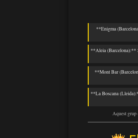
Ves al
**Enigma (Barcelona):
contingut
**Aleia (Barcelona):** S
**Mont Bar (Barcelona)
**La Boscana (Lleida):**
Aquest grup d