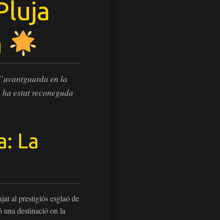
Pluja
a
d’avantguarda en la
a ha estat reconeguda
a: La
at al prestigiós esglaó de
ó una destinació on la