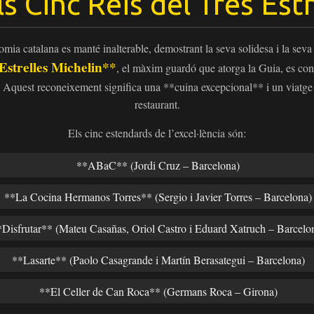
s Cinc Reis del Tres Estr
mia catalana es manté inalterable, demostrant la seva solidesa i la seva
Estrelles Michelin**
, el màxim guardó que atorga la Guia, es cons
 Aquest reconeixement significa una **cuina excepcional** i un viatge qu
restaurant.
Els cinc estendards de l’excel·lència són:
**ABaC** (Jordi Cruz – Barcelona)
**La Cocina Hermanos Torres** (Sergio i Javier Torres – Barcelona)
*Disfrutar** (Mateu Casañas, Oriol Castro i Eduard Xatruch – Barcelo
**Lasarte** (Paolo Casagrande i Martín Berasategui – Barcelona)
**El Celler de Can Roca** (Germans Roca – Girona)