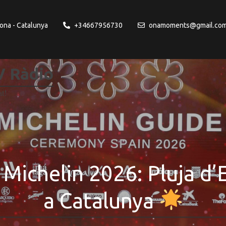
ona - Catalunya
+34667956730
onamoments@gmail.co
 Ràdio
at!
Michelin 2026: Pluja d’E
a Catalunya