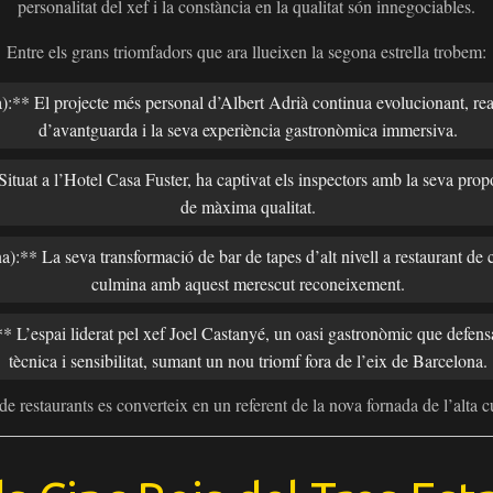
personalitat del xef i la constància en la qualitat són innegociables.
Entre els grans triomfadors que ara llueixen la segona estrella trobem:
** El projecte més personal d’Albert Adrià continua evolucionant, reaf
d’avantguarda i la seva experiència gastronòmica immersiva.
ituat a l’Hotel Casa Fuster, ha captivat els inspectors amb la seva prop
de màxima qualitat.
:** La seva transformació de bar de tapes d’alt nivell a restaurant de c
culmina amb aquest merescut reconeixement.
 L’espai liderat pel xef Joel Castanyé, un oasi gastronòmic que defensa
tècnica i sensibilitat, sumant un nou triomf fora de l’eix de Barcelona.
e restaurants es converteix en un referent de la nova fornada de l’alta c