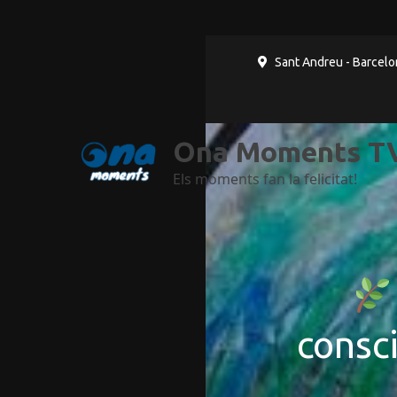
Ves al
contingut
Sant Andreu - Barcelo
Ona Moments TV
Els moments fan la felicitat!
consci