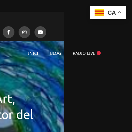
CA
INICI
BLOG
RÀDIO LIVE
rt,
cor del