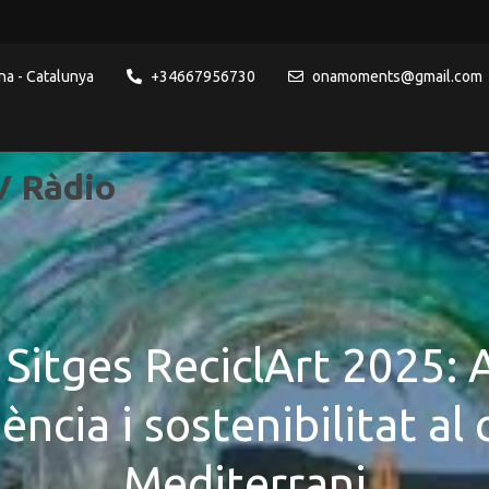
na - Catalunya
+34667956730
onamoments@gmail.com
 Ràdio
Sitges ReciclArt 2025: A
ència i sostenibilitat al 
Mediterrani