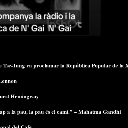
o Tse-Tung va proclamar la República Popular de la 
 Lennon
 Ernest Hemingway
ap a la pau, la pau és el camí.” – Mahatma Gandhi
onal del Cafè