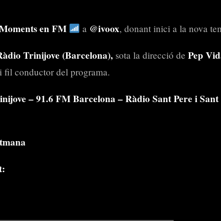
Moments en FM
@ivoox
a
, donant inici a la nova t
Ràdio Trinijove (Barcelona),
Pep Vid
sota la direcció de
i fil conductor del programa.
inijove – 91.6 FM Barcelona – Ràdio Sant Pere i San
etmana
t: