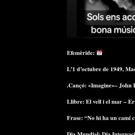
Efemèride:
L’1 d’octubre de 1949, Ma
.Cançó: «Imagine»– John
Llibre: El vell i el mar –
Frase: “No hi ha un camí c
Dia Mundial: Dia Internaci