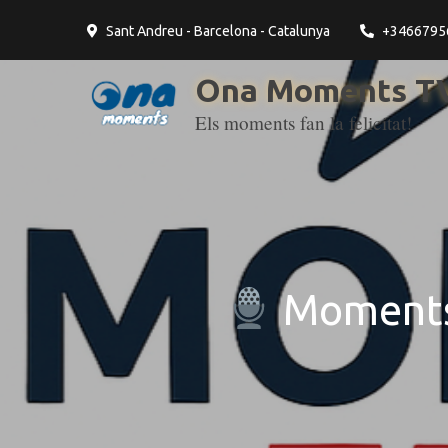
contingut
Sant Andreu - Barcelona - Catalunya
+3466795
Ona Moments TV
Els moments fan la felicitat!
Moments 