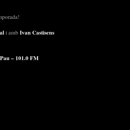
emporada!
al
Ivan Castisens
i amb
t Pau – 101.0 FM