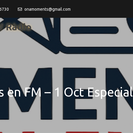
6730
onamoments@gmail.com
 Ràdio
en FM – 1 Oct Especial