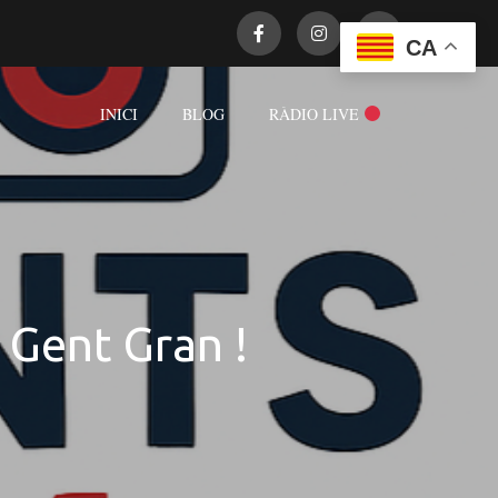
CA
INICI
BLOG
RÀDIO LIVE
 Gent Gran !