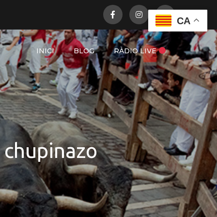
CA
INICI
BLOG
RÀDIO LIVE
l chupinazo