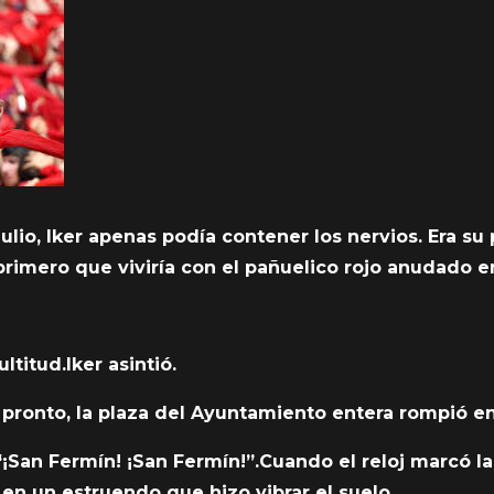
ulio, Iker apenas podía contener los nervios. Era s
rimero que viviría con el pañuelico rojo anudado en
ltitud.Iker asintió.
e pronto, la plaza del Ayuntamiento entera rompió en
¡San Fermín! ¡San Fermín!”.Cuando el reloj marcó la
 en un estruendo que hizo vibrar el suelo.