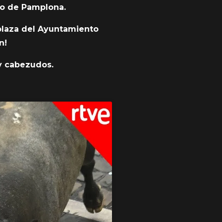
to de Pamplona.
 plaza del Ayuntamiento
n!
 y cabezudos.