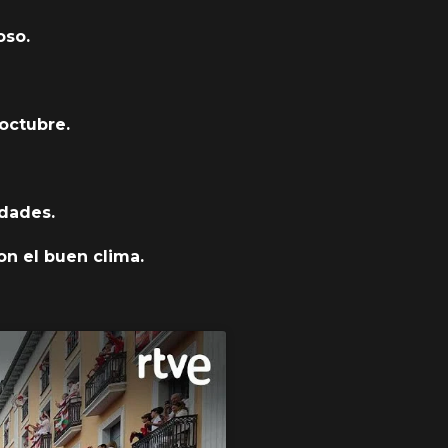
oso.
 octubre.
idades.
con el buen clima.