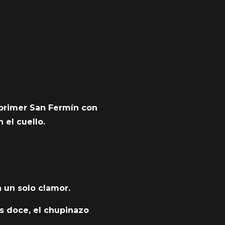
u primer San Fermín con
 el cuello.
 un solo clamor.
s doce, el chupinazo