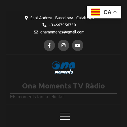
CA
Sant Andreu - Barcelona - Catalunya
+34667956730
onamoments@gmail.com
Ona Moments TV Ràdio
Els moments fan la felicitat!