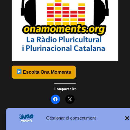
Escolta Ona Moments
Comparteix:
Gestionar el consentiment
onamoments.org amb el Recapte