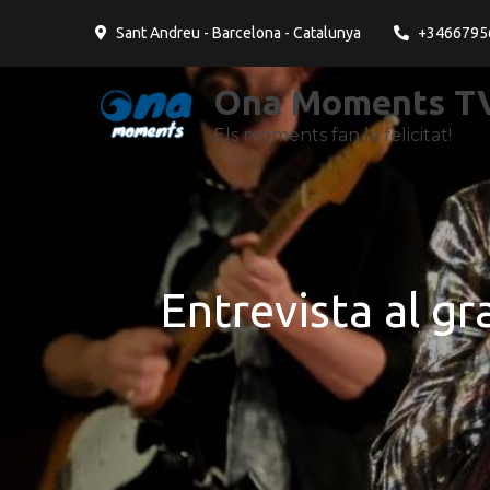
contingut
Sant Andreu - Barcelona - Catalunya
+3466795
Ona Moments TV
Els moments fan la felicitat!
Entrevista al g