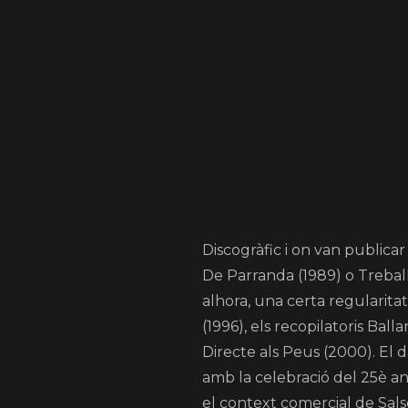
Discogràfic i on van publicar
De Parranda (1989) o Treball
alhora, una certa regularit
(1996), els recopilatoris Bal
Directe als Peus (2000). El 
amb la celebració del 25è a
el context comercial de Salse