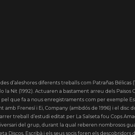
 des d’aleshores diferents treballs com Patrañas Bélicas (
o la Nit (1992). Actuaren a bastament arreu dels Països C
at pel que fa a nous enregistraments com per exemple Es
lant amb Frenesí i Ei, Company (ambdós de 1996) i el disc 
darrer treball d’estudi editat per La Salseta fou Cops Am
niversari del grup, durant la qual reberen nombrosos gu
ta Discos, Escribà i els seus socis foren els descobridors