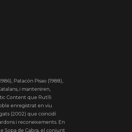
1986), Patacón Pisao (1988),
atalans, i manteniren,
tic Content que Rutlli
doble enregistrat en viu
agats (2002) que coincidí
ardons i reconeixements. En
 de Sopa de Cabra, el conjunt