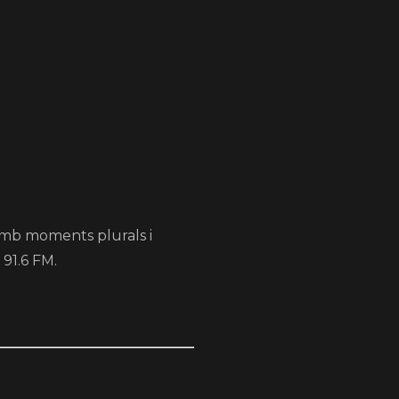
 amb moments plurals i
 91.6 FM.