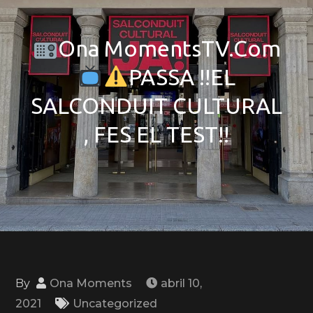
Ona MomentsTV.Com
PASSA !!EL
SALCONDUIT CULTURAL
, FES EL TEST!!
By
Ona Moments
abril 10,
2021
Uncategorized