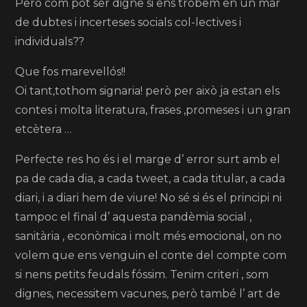
Però com pot ser digne si ens trobem en un mar
de dubtes i incerteses socials col-lectives i
individuals??
Que fos marevellós!!
Oi tant,tothom signaria! però per això ja estan els
contes i molta literatura, frases ,promeses i un gran
etcètera …
Perfecte res ho és i el marge d’ error surt amb el
pa de cada dia, a cada tweet, a cada titular, a cada
diari, i a diari hem de viure! No sé si és el principi ni
tampoc el final d’ aquesta pandèmia social ,
sanitària , econòmica i molt més emocional, on no
volem que ens venguin el conte del compte com
si nens petits feudals fóssim. Tenim criteri , som
dignes, necessitem vacunes, però també l’ art de