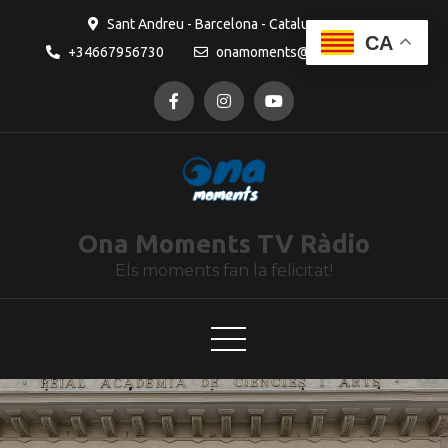
contingut
Sant Andreu - Barcelona - Catalunya
CA
+34667956730
onamoments@gmail.com
Ona Moments TV Ràdio
Els moments fan la felicitat!