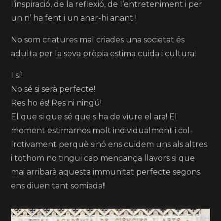
l’inspiració, de la reflexió, de l’entreteniment i per
un n’ ha fent i un anar-hi anant !
No som criatures mal criades una societat és
adulta per la seva pròpia estima cuida i cultura!
I sí!
No sé si serà perfecte!
Res ho és! Res ni ningú!
El que si que sé que s ha de viure el ara! El
moment estimarnos molt individualment i col-
lrctivament perquè sinó ens cuidem uns als altres
i tothom no tingui cap mencança llavors si que
mai arribarà aquesta immunitat perfecte segons
ens diuen tant somiada!!