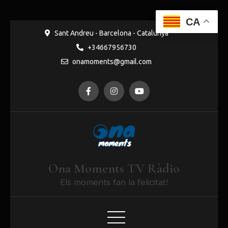
CA
Sant Andreu - Barcelona - Catalunya
+34667956730
onamoments@gmail.com
Ona Moments TV Ràdio
Els moments fan la felicitat!