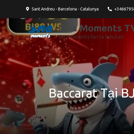
contingut
Sant Andreu - Barcelona - Catalunya
+3466795
Ona Moments TV
Els moments fan la felicitat!
Baccarat Tại B