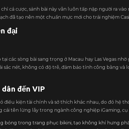
hỉ cá cược, sảnh bài này vẫn luôn tấp nập người ra vào
bạch đã tạo nên một chuẩn mực mới cho trải nghiệm Casi
ện đại
p tại các sòng bài sang trọng ở Macau hay Las Vegas nh
ải sắc nét, không có độ trễ, đảm bảo tính công bằng và l
h dân đến VIP
ó điều kiện tài chính và sở thích khác nhau, do đó hệ th
ng cái tên lừng lẫy trong ngành công nghiệp iGaming, cụ
g bỏng trong trang phục bikini, tạo không khí hưng phấ