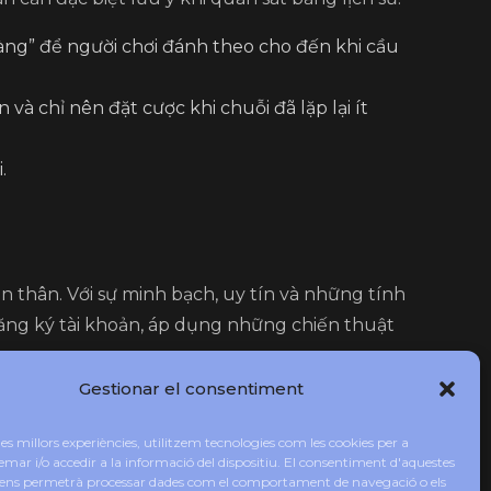
“vàng” để người chơi đánh theo cho đến khi cầu
và chỉ nên đặt cược khi chuỗi đã lặp lại ít
.
ản thân. Với sự minh bạch, uy tín và những tính
đăng ký tài khoản, áp dụng những chiến thuật
Gestionar el consentiment
 les millors experiències, utilitzem tecnologies com les cookies per a
r i/o accedir a la informació del dispositiu. El consentiment d'aquestes
 ens permetrà processar dades com el comportament de navegació o els