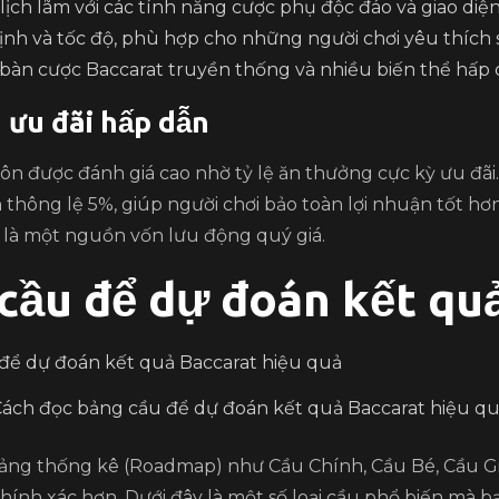
ịch lãm với các tính năng cược phụ độc đáo và giao diệ
nh và tốc độ, phù hợp cho những người chơi yêu thích s
 bàn cược Baccarat truyền thống và nhiều biến thể hấp 
 ưu đãi hấp dẫn
ôn được đánh giá cao nhờ tỷ lệ ăn thưởng cực kỳ ưu đãi
thông lệ 5%, giúp người chơi bảo toàn lợi nhuận tốt hơ
 là một nguồn vốn lưu động quý giá.
cầu để dự đoán kết qu
ách đọc bảng cầu để dự đoán kết quả Baccarat hiệu q
ảng thống kê (Roadmap) như Cầu Chính, Cầu Bé, Cầu Giá
ính xác hơn. Dưới đây là một số loại cầu phổ biến mà bạn