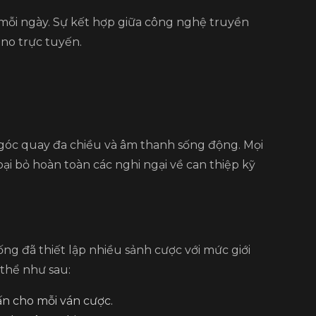
 mỗi ngày. Sự kết hợp giữa công nghệ truyền
no trực tuyến.
ờ góc quay đa chiều và âm thanh sống động. Mọi
oại bỏ hoàn toàn các nghi ngại về can thiệp kỹ
ống đã thiết lập nhiều sảnh cược với mức giới
 thể như sau:
n cho mỗi ván cược.