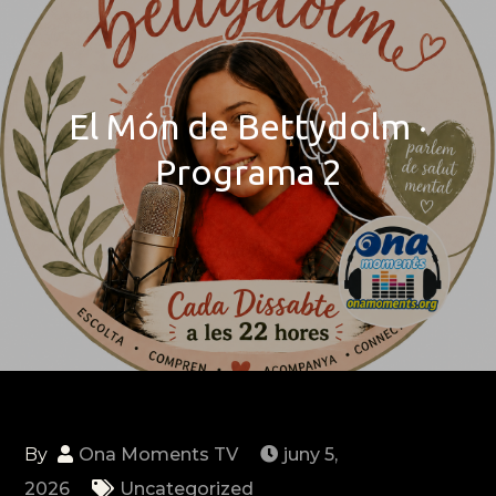
El Món de Bettydolm ·
Programa 2
By
Ona Moments TV
juny 5,
2026
Uncategorized