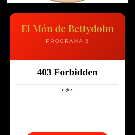
El Món de Bettydolm
PROGRAMA 2