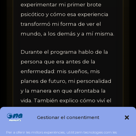
experimentar mi primer brote
psicótico y cómo esa experiencia
transformó mi forma de ver el
mundo, a los demás y a mí misma.
Durante el programa hablo de la
persona que era antes de la
enfermedad: mis sueños, mis
planes de futuro, mi personalidad
y la manera en que afrontaba la
vida. También explico cómo viví el
brote, el impacto que tuvo en mi
Gestionar el consentiment
salud mental y los cambios que
aparecieron después, tanto a nivel
Per a oferir les millors experiències, utilitzem tecnologies com les