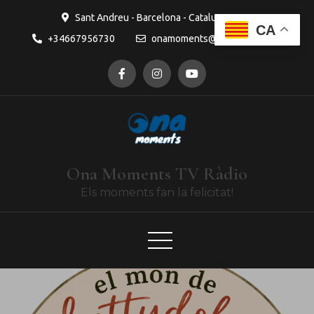
contingut
Sant Andreu - Barcelona - Catalunya
CA
+34667956730
onamoments@gmail.com
Ona Moments TV Ràdio
Els moments fan la felicitat!