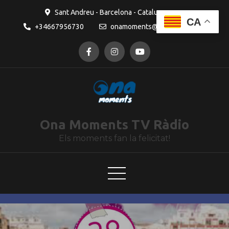
contingut
Sant Andreu - Barcelona - Catalunya
CA
+34667956730
onamoments@gmail.com
Ona Moments TV Ràdio
Els moments fan la felicitat!