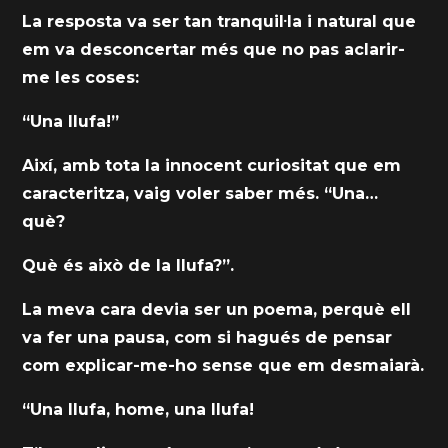
La resposta va ser tan tranquil·la i natural que
em va desconcertar més que no pas aclarir-
me les coses:
“Una llufa!”
Així, amb tota la innocent curiositat que em
caracteritza, vaig voler saber més. “Una…
què?
Què és això de la llufa?”.
La meva cara devia ser un poema, perquè ell
va fer una pausa, com si hagués de pensar
com explicar-me-ho sense que em desmaiarà.
“Una llufa, home, una llufa!