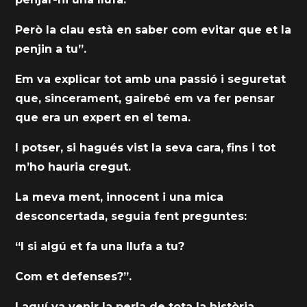
Però la clau està en saber com evitar que et la
penjin a tu”.
Em va explicar tot amb una passió i seguretat
que, sincerament, gairebé em va fer pensar
que era un expert en el tema.
I potser, si hagués vist la seva cara, fins i tot
m’ho hauria cregut.
La meva ment, innocent i una mica
desconcertada, seguia fent preguntes:
“I si algú et fa una llufa a tu?
Com et defenses?”.
I aquí va venir la perla de tota la història.