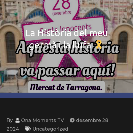
La Història del meu
germà i la llufa
By
Ona Moments TV
desembre 28,
2024
Uncategorized