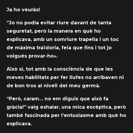
Ja ho veuràs!
”Jo no podia evitar riure davant de tanta
seguretat, però la manera en què ho
explicava, amb un somriure trapella i un toc
de màxima traïdoria, feia que fins i tot jo
volgués provar-ho».
Això sí, tot amb la consciència de que les
meves habilitats per fer llufes no arribaven ni
de bon tros al nivell del meu germà.
“Però, caram… no em diguis que això fa
gràcia!” vaig exhalar, una mica escèptica, però
també fascinada per l’entusiasme amb què ho
explicava.