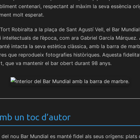
bliment centenari, respectant al màxim la seva essència orig
ment molt esperat.
Tort Robiralta a la plaça de Sant Agustí Vell, el Bar Mundia
i intel·lectuals de l’època, com ara Gabriel García Márquez. 
anté intacta la seva estètica clàssica, amb la barra de marbr
res que reprodueix fotografies històriques. Aquesta fidelita
t, que va mantenir el bar obert durant 98 anys.
amb un toc d’autor
del nou Bar Mundial es manté fidel als seus orígens: plats