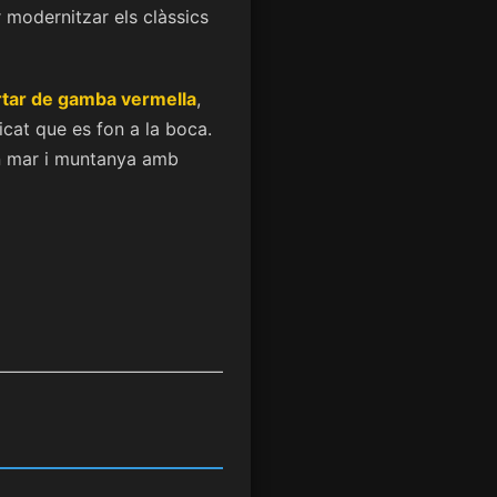
r modernitzar els clàssics
rtar de gamba vermella
,
icat que es fon a la boca.
n mar i muntanya amb