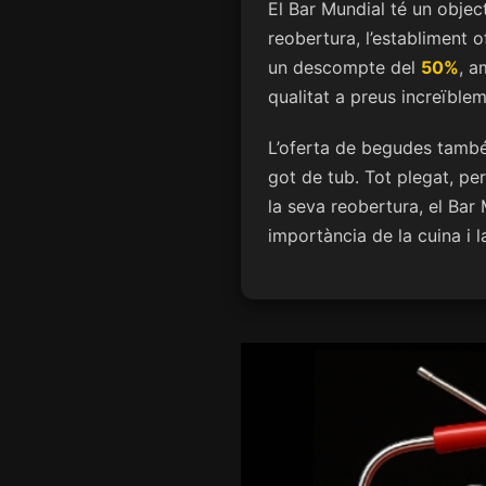
El Bar Mundial té un objec
reobertura, l’establiment 
un descompte del
50%
, a
qualitat a preus increïble
L’oferta de begudes també s
got de tub. Tot plegat, pe
la seva reobertura, el Ba
importància de la cuina i l