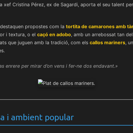
a xef Cristina Pérez, ex de Sagardi, aporta el seu talent pe
, destaquen propostes com la
tortita de camarones amb tà
or i textura, o el
caçó en adobo
, amb un arrebossat tan del
lats que juguen amb la tradició, com els
callos mariners
, u
es.
as enrere per mirar d’on vens i fer-ne dos endavant.»
a i ambient popular