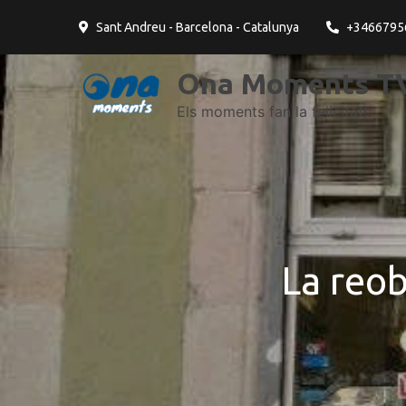
contingut
Sant Andreu - Barcelona - Catalunya
+3466795
Ona Moments TV
Els moments fan la felicitat!
La reob