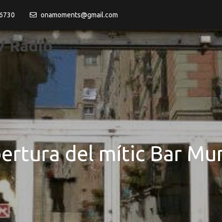
6730
onamoments@gmail.com
 Ràdio
ertura del mític Bar Mu