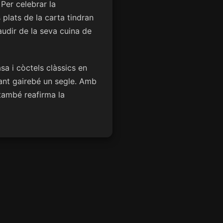
Per celebrar la
s plats de la carta tindran
audir de la seva cuina de
sa i còctels clàssics en
urant gairebé un segle. Amb
també reafirma la