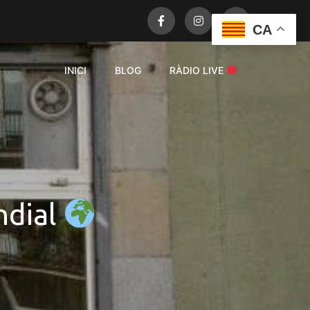
CA
INICI
BLOG
RÀDIO LIVE
ndial