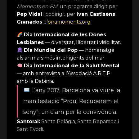
Moments en FM
, un programa dirigit per
Pep Vidal
i codirigit per
Ivan Castisens
Granados
d’
onamoments.org
.
Dia Internacional de les Dones
Lesbianes
— diversitat, llibertat i visibilitat.
Dia Mundial del Pop
— homenatge
als animals més intel·ligents del mar.
Dia Internacional de la Salut Mental
— amb entrevista a l’Associació A.R.E.P.
amb la Dabinia.
L’any 2017, Barcelona va viure la
manifestació “Prou! Recuperem el
seny”, un clam per la convivència.
Santoral:
Santa Pelàgia, Santa Reparada i
Sant Evodi.