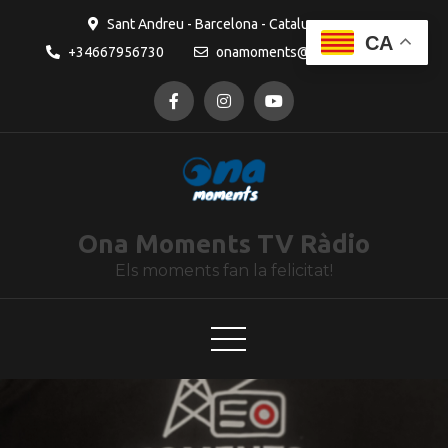
contingut
Sant Andreu - Barcelona - Catalunya
CA
+34667956730
onamoments@gmail.com
Ona Moments TV Ràdio
Els moments fan la felicitat!