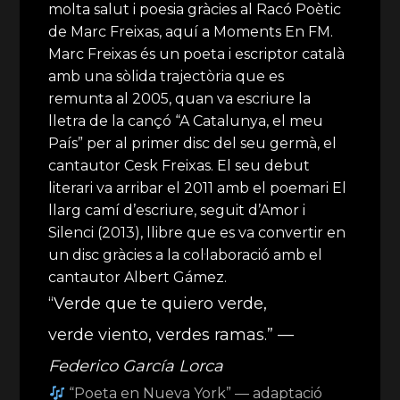
molta salut i poesia gràcies al Racó Poètic
de Marc Freixas, aquí a Moments En FM.
Marc Freixas és un poeta i escriptor català
amb una sòlida trajectòria que es
remunta al 2005, quan va escriure la
lletra de la cançó “A Catalunya, el meu
País” per al primer disc del seu germà, el
cantautor Cesk Freixas. El seu debut
literari va arribar el 2011 amb el poemari El
llarg camí d’escriure, seguit d’Amor i
Silenci (2013), llibre que es va convertir en
un disc gràcies a la col·laboració amb el
cantautor Albert Gámez.
“Verde que te quiero verde,
verde viento, verdes ramas.” —
Federico García Lorca
“Poeta en Nueva York” — adaptació