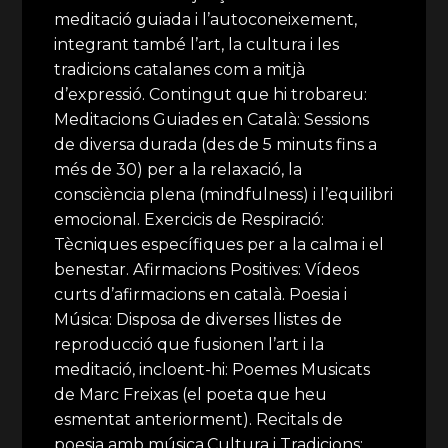
meditació guiada i l’autoconeixement,
integrant també l’art, la cultura i les
tradicions catalanes com a mitjà
d’expressió. Contingut que hi trobareu:
Meditacions Guiades en Català: Sessions
de diversa durada (des de 5 minuts fins a
més de 30) per a la relaxació, la
consciència plena (mindfulness) i l’equilibri
emocional. Exercicis de Respiració:
Tècniques específiques per a la calma i el
benestar. Afirmacions Positives: Vídeos
curts d’afirmacions en català. Poesia i
Música: Disposa de diverses llistes de
reproducció que fusionen l’art i la
meditació, incloent-hi: Poemes Musicats
de Marc Freixas (el poeta que heu
esmentat anteriorment). Recitals de
poesia amb música.Cultura i Tradicions: