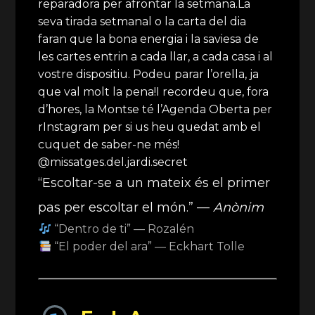
reparadora per afrontar la setmana.La
seva tirada setmanal o la carta del dia
faran que la bona energia i la saviesa de
les cartes entrin a cada llar, a cada casa i al
vostre dispositiu. Podeu parar l’orella, ja
que val molt la pena!I recordeu que, fora
d’hores, la Montse té l’Agenda Oberta per
rInstagram per si us heu quedat amb el
cuquet de saber-ne més!
@missatges.del.jardi.secret
“Escoltar-se a un mateix és el primer
pas per escoltar el món.” —
Anònim
“Dentro de ti” — Rozalén
“El poder del ara” — Eckhart Tolle