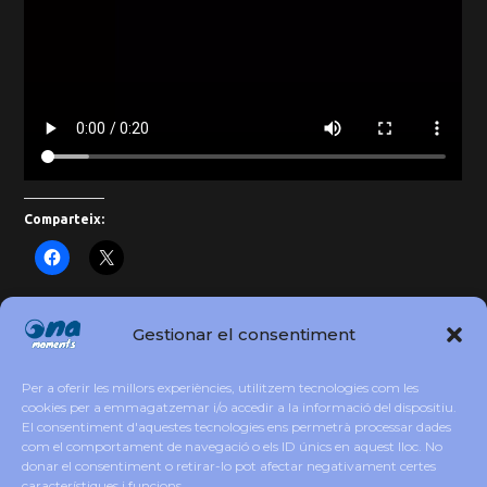
Comparteix:
Gestionar el consentiment
10 d’Octubre: La Revolució Silenciosa. La
Salut Mental és un Dret, No un Privilegi!
Per a oferir les millors experiències, utilitzem tecnologies com les
cookies per a emmagatzemar i/o accedir a la informació del dispositiu.
El consentiment d'aquestes tecnologies ens permetrà processar dades
com el comportament de navegació o els ID únics en aquest lloc. No
Black Soul: la guitarra simfònica de Jordi
donar el consentiment o retirar-lo pot afectar negativament certes
Martínez
– Copy
característiques i funcions.