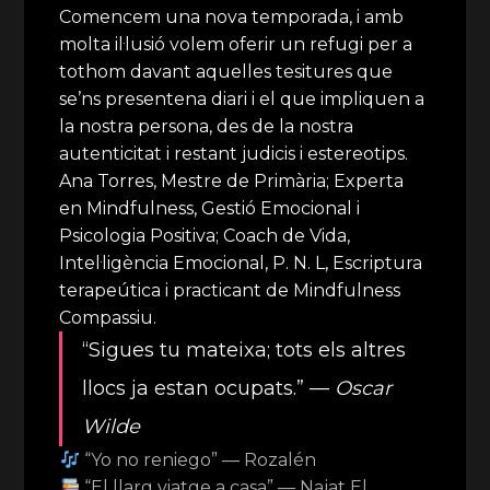
Comencem una nova temporada, i amb
molta il·lusió volem oferir un refugi per a
tothom davant aquelles tesitures que
se’ns presentena diari i el que impliquen a
la nostra persona, des de la nostra
autenticitat i restant judicis i estereotips.
Ana Torres, Mestre de Primària; Experta
en Mindfulness, Gestió Emocional i
Psicologia Positiva; Coach de Vida,
Intel·ligència Emocional, P. N. L, Escriptura
terapeútica i practicant de Mindfulness
Compassiu.
“Sigues tu mateixa; tots els altres
llocs ja estan ocupats.” —
Oscar
Wilde
“Yo no reniego” — Rozalén
“El llarg viatge a casa” — Najat El