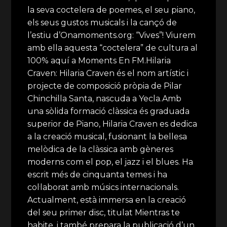
la seva coctelera de poemes, el seu piano,
els seus gustos musicals i la cançó de
l’estiu d’Onamoments.org: “Vives”! Viurem
amb ella aquesta “coctelera” de cultura al
100% aquí a Moments En FM.Hilaria
Craven: Hilaria Craven és el nom artístic i
projecte de composició pròpia de Pilar
Chinchilla Santa, nascuda a Yecla.Amb
una sòlida formació clàssica és graduada
superior de Piano, Hilaria Craven es dedica
a la creació musical, fusionant la bellesa
melòdica de la clàssica amb gèneres
moderns com el pop, el jazz i el blues. Ha
escrit més de cinquanta temes i ha
col·laborat amb músics internacionals.
Actualment, està immersa en la creació
del seu primer disc, titulat Mientras te
habite, i també prepara la publicació d’un