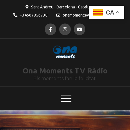
contingut
Sant Andreu - Barcelona - Catalunya
CA
+34667956730
onamoments@gmail.com
Ona Moments TV Ràdio
Els moments fan la felicitat!