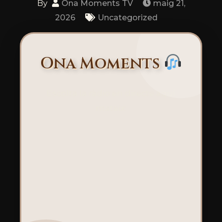
By
Ona Moments TV
maig 21,
2026
Uncategorized
Ona Moments
Escolta la ràdio en directe aquí
mateix: