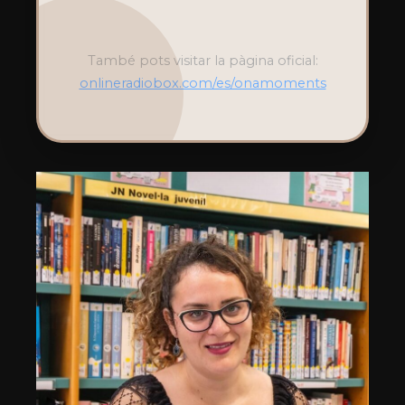
També pots visitar la pàgina oficial:
onlineradiobox.com/es/onamoments