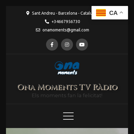
CA
Sant Andreu - Barcelona - Catalunya
+34667956730
onamoments@gmail.com
Ona Moments TV Ràdio
Els moments fan la felicitat!