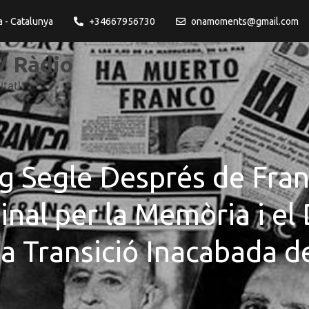
a - Catalunya
+34667956730
onamoments@gmail.com
 Ràdio
itat!
 Segle Després de Fran
Final per la Memòria i el
la Transició Inacabada d