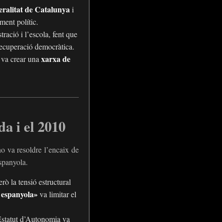
eralitat de Catalunya
i
ment polític.
ració i l’escola, fent que
 recuperació democràtica.
xarxa de
l va crear una
a i el 2010
o va resoldre l’encaix de
espanyola.
ò la tensió estructural
ó espanyola»
va limitar el
Estatut d’Autonomia va