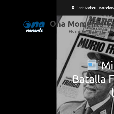
Sant Andreu - Barcelon
Ona Moments TV
Els moments fan la felic
Mig
Batalla 