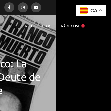
CA
INICI
BLOG
RÀDIO LIVE
co: La
 Deute de
e