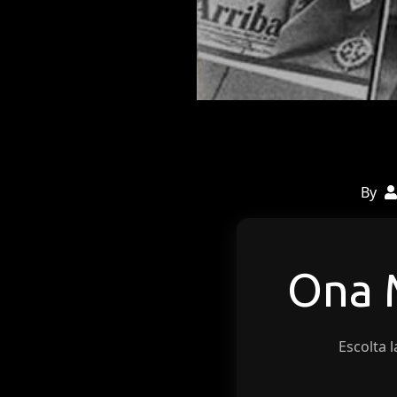
By
Ona
Escolta l