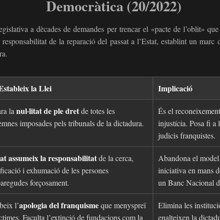
Democràtica (20/2022)
gislativa a dècades de demandes per trencar el «pacte de l’oblit» que 
la responsabilitat de la reparació del passat a l’Estat, establint un mar
ra.
stableix la Llei
Implicació
nul·litat de ple dret
ra la
de totes les
És el reconeixement 
mnes imposades pels tribunals de la dictadura.
injustícia. Posa fi a 
judicis franquistes.
at assumeix la responsabilitat
de la cerca,
Abandona el model 
ificació i exhumació de les persones
iniciativa en mans d
aregudes forçosament.
un Banc Nacional 
apologia del franquisme
beix l’
que menyspreï
Elimina les instituc
íctimes. Faculta l’extinció de fundacions com la
enalteixen la dictadu