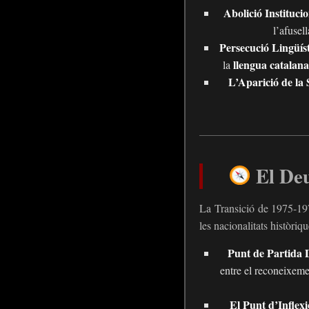
Abolició Institucio
l’afusel
Persecució Lingüíst
llengua catalana
la
L’Aparició de la S
El Deu
La Transició de 1975-197
les nacionalitats històriq
Punt de Partida D
entre el reconeixemen
El Punt d’Inflexi