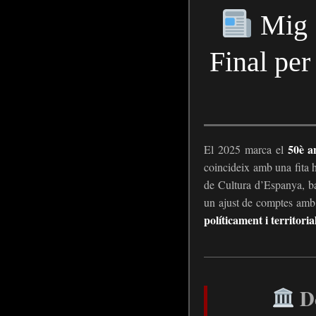
Mig S
Final per
50è a
El 2025 marca el
coincideix amb una fita hi
de Cultura d’Espanya, b
un ajust de comptes amb 
políticament i territor
De