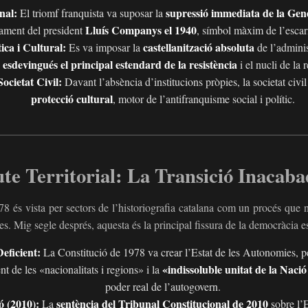
nal:
supressió immediata de la Gen
El triomf franquista va suposar la
Lluís Companys el 1940
lament del president
, símbol màxim de l’escar
ica i Cultural:
castellanització absoluta
Es va imposar la
de l’administ
 esdevingués el principal estendard de la resistència
i el nucli de la
ocietat Civil:
Davant l’absència d’institucions pròpies, la societat civi
protecció cultural
, motor de l’antifranquisme social i polític.
te Territorial: La Transició Inacabad
8 és vista per sectors de l’historiografia catalana com un procés que n
ues. Mig segle després, aquesta és la principal fissura de la democràcia 
eficient:
La Constitució de 1978 va crear l’Estat de les Autonomies, per
«indissoluble unitat de la Naci
t de les «nacionalitats i regions» i la
poder real de l’autogovern.
ó (2010):
sentència del Tribunal Constitucional de 2010
La
sobre l’