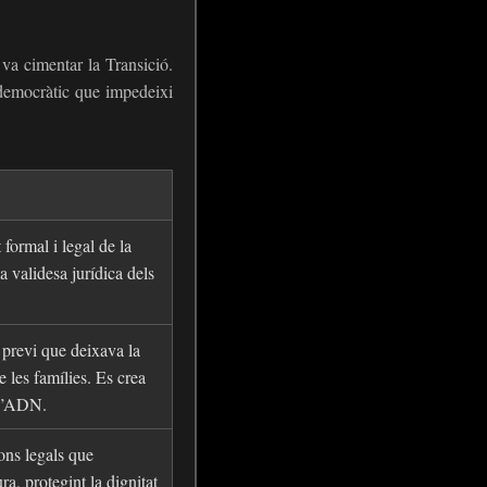
va cimentar la Transició.
c democràtic que impedeixi
formal i legal de la
la validesa jurídica dels
previ que deixava la
e les famílies. Es crea
d’ADN.
ions legals que
ra, protegint la dignitat