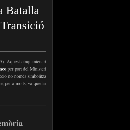
 Batalla
 Transició
). Aquest cinquantenari
anco
per part del Ministeri
cció no només simbolitza
e, per a molts, va quedar
Memòria