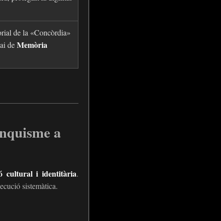
rial de la «Concòrdia»
Memòria
pai de
anquisme a
ó cultural i identitària
.
ecució sistemàtica.