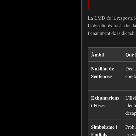
La LMD és la resposta le
L’objectiu és traslladar 
l’enaltiment de la dictadu
Àmbit
Què E
Nul·litat de
Decla
Sentències
conde
Exhumacions
Est
L’
i Foses
ident
desap
Simbolisme i
Prohi
Entitats
les v