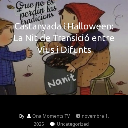
Castanyada i Halloween:
La Nit de Transició entre
Vius i Difunts
By
Ona Moments TV
novembre 1,
2025
Uncategorized