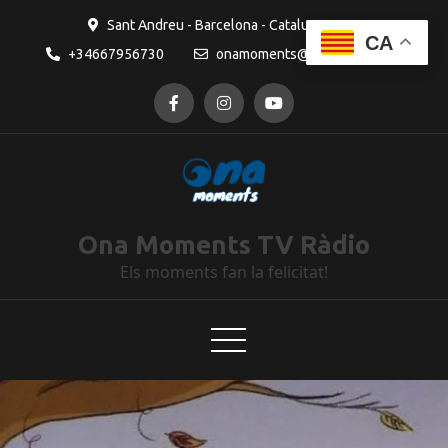
Sant Andreu - Barcelona - Catalunya
CA
+34667956730
onamoments@gmail.com
Ona Moments TV Ràdio
Els moments fan la felicitat!