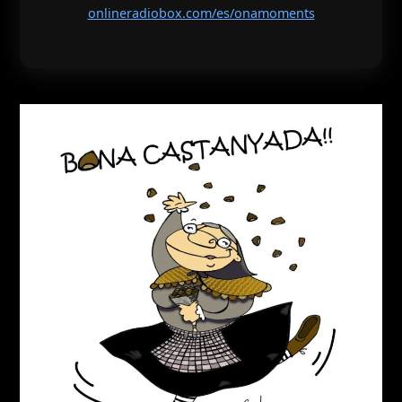
onlineradiobox.com/es/onamoments