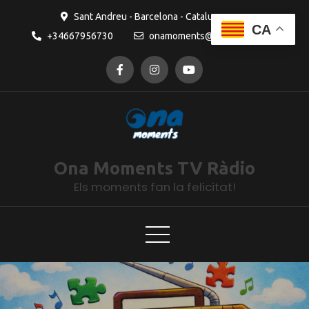
Sant Andreu - Barcelona - Catalunya
CA
+34667956730
onamoments@gmail.com
Ona Moments TV Ràdio
Els moments fan la felicitat!