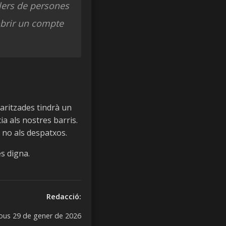
lers de persones
obrir un compte
laritzades tindrà un
ia als nostres barris.
ò no als despatxos.
s digna.
Redacció:
ous 29 de gener de 2026