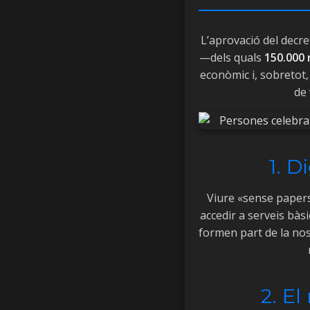
L’aprovació del decre
Ves al
—dels quals
150.000 
contingut
econòmic i, sobretot, 
de 
1. 
Viure «sense papers»
accedir a serveis bàs
formen part de la nos
2. El