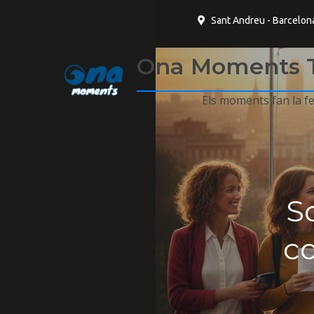
Sant Andreu - Barcelon
Ona Moments 
Els moments fan la fel
So
co