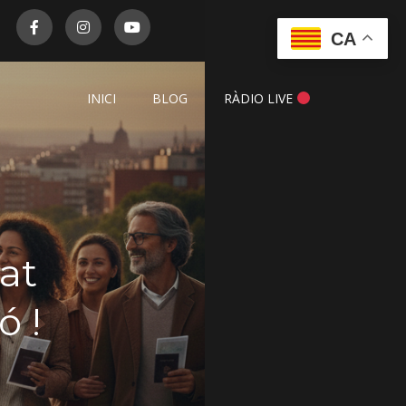
CA
INICI
BLOG
RÀDIO LIVE
tat
ó !