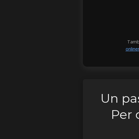
També 
onlin
Un pas
Per 