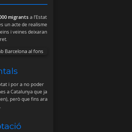
000 migrants
a l’Estat
és un acte de realisme
veïns i veïnes deixaran
ret.
tals
otat i por a no poder
nes a Catalunya que ja
en), però que fins ara
.
otació