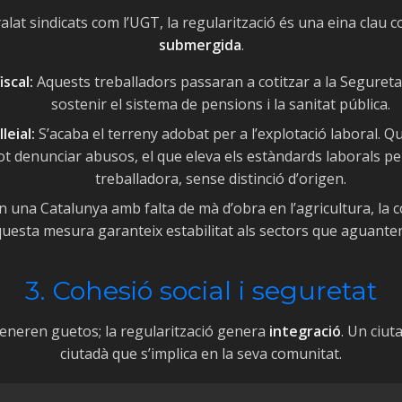
at sindicats com l’UGT, la regularització és una eina clau co
submergida
.
iscal:
Aquests treballadors passaran a cotitzar a la Seguretat
sostenir el sistema de pensions i la sanitat pública.
leial:
S’acaba el terreny adobat per a l’explotació laboral. Q
t denunciar abusos, el que eleva els estàndards laborals per
treballadora, sense distinció d’origen.
 una Catalunya amb falta de mà d’obra en l’agricultura, la co
uesta mesura garanteix estabilitat als sectors que aguanten
3. Cohesió social i seguretat
 generen guetos; la regularització genera
integració
. Un ciut
ciutadà que s’implica en la seva comunitat.