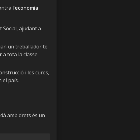
ntra l’
economia
 Social, ajudant a
uan un treballador té
 a tota la classe
nstrucció i les cures,
 el país.
adà amb drets és un