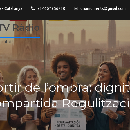
a - Catalunya
+34667956730
onamoments@gmail.com
TV Ràdio
icitat!
rtir de l’ombra: digni
mpartida Regulitzaci