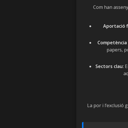
Com han assenyal
Aportació f
Competència l
papers, po
Sectors clau:
En
aq
La por i l’exclusió