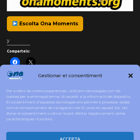
Escolta Ona Moments
y
Comparteix:
Gestionar el consentiment
Després d’ una Màgica Nit de Nadal
Per a oferir les millors experiències, utilitzem tecnologies com les
cookies per a emmagatzemar i/o accedir a la informació del dispositiu.
Imagineu
un món…
Millor!
El consentiment d'aquestes tecnologies ens permetrà processar dades
com el comportament de navegació o els ID únics en aquest lloc. No
donar el consentiment o retirar-lo pot afectar negativament certes
L’Eco del Bronze:Més enllà del Raïm
característiques i funcions.
ACCEPTA