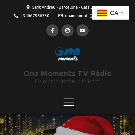
contingut
Sant Andreu - Barcelona - Catalunya
CA
+34667956730
onamoments@gmail.com
Ona Moments TV Ràdio
Els moments fan la felicitat!