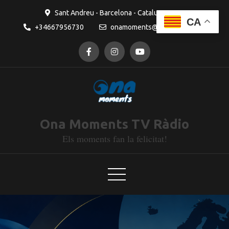
Sant Andreu - Barcelona - Catalunya
CA
+34667956730
onamoments@gmail.com
Ona Moments TV Ràdio
Els moments fan la felicitat!