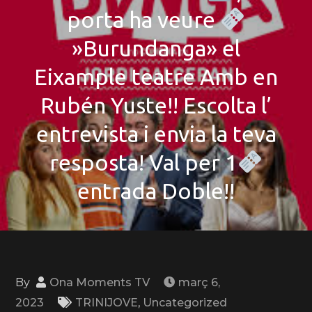
porta ha veure
»Burundanga» el
Eixample teatre Amb en
Rubén Yuste!! Escolta l’
entrevista i envia la teva
resposta! Val per 1
entrada Doble!!
By
Ona Moments TV
març 6,
2023
TRINIJOVE
,
Uncategorized