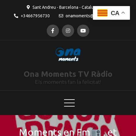
contingut
Sant Andreu - Barcelona - Catalunya
CA
+34667956730
onamoments@gmail.com
Ona Moments TV Ràdio
Els moments fan la felicitat!
Moments en Fm
, et