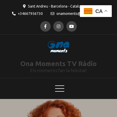
contingut
Sant Andreu - Barcelona - Catalunya
CA
+34667956730
onamoments@gmail.com
Ona Moments TV Ràdio
Els moments fan la felicitat!