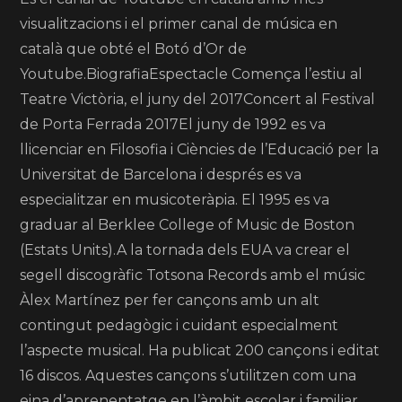
visualitzacions i el primer canal de música en
català que obté el Botó d’Or de
Youtube.BiografiaEspectacle Comença l’estiu al
Teatre Victòria, el juny del 2017Concert al Festival
de Porta Ferrada 2017El juny de 1992 es va
llicenciar en Filosofia i Ciències de l’Educació per la
Universitat de Barcelona i després es va
especialitzar en musicoteràpia. El 1995 es va
graduar al Berklee College of Music de Boston
(Estats Units).A la tornada dels EUA va crear el
segell discogràfic Totsona Records amb el músic
Àlex Martínez per fer cançons amb un alt
contingut pedagògic i cuidant especialment
l’aspecte musical. Ha publicat 200 cançons i editat
16 discos. Aquestes cançons s’utilitzen com una
eina d’aprenentatge en l’àmbit escolar i familiar