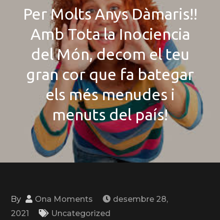
Per Molts Anys Dàmaris!!
Amb Tota la Inociencia
del Món, decom el teu
gran cor que fa bategar
els més menudes i
menuts del país!
By
Ona Moments
desembre 28,
2021
Uncategorized