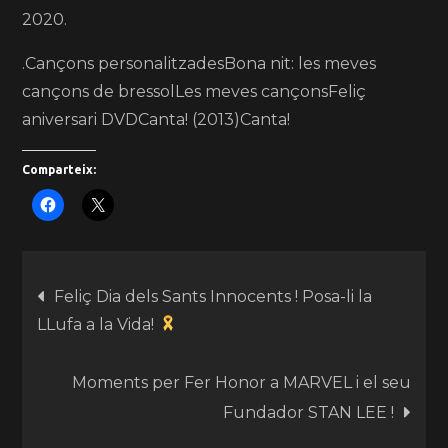
2020.
.Cançons personalitzadesBona nit: les meves
cançons de bressolLes meves cançonsFeliç
aniversari DVDCanta! (2013)Canta!
Comparteix:
Feliç Dia dels Sants Innocents ! Posa-li la
LLufa a la Vida!
Moments per Fer Honor a MARVEL i el seu
Fundador STAN LEE !