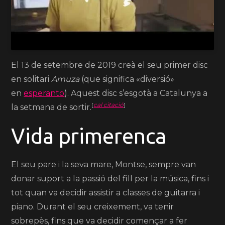
El 13 de setembre de 2019 creà el seu primer disc
en solitari
Amuza
(que significa «diversió»
en
esperanto
). Aquest disc s’esgotà a Catalunya a
[
cal citació
]
la setmana de sortir.
Vida primerenca
El seu pare i la seva mare, Montse, sempre van
donar suport a la passió del fill per la música, fins i
tot quan va decidir assistir a classes de guitarra i
piano. Durant el seu creixement, va tenir
sobrepès, fins que va decidir començar a fer