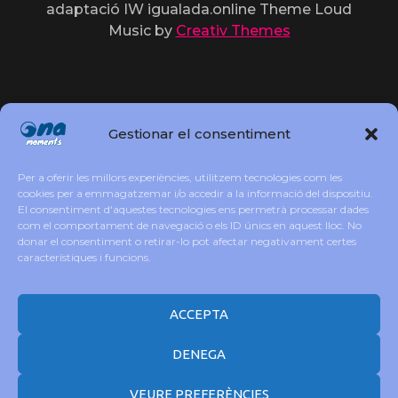
adaptació IW igualada.online Theme Loud
Music by
Creativ Themes
Gestionar el consentiment
Per a oferir les millors experiències, utilitzem tecnologies com les
cookies per a emmagatzemar i/o accedir a la informació del dispositiu.
El consentiment d'aquestes tecnologies ens permetrà processar dades
com el comportament de navegació o els ID únics en aquest lloc. No
donar el consentiment o retirar-lo pot afectar negativament certes
característiques i funcions.
ACCEPTA
DENEGA
VEURE PREFERÈNCIES