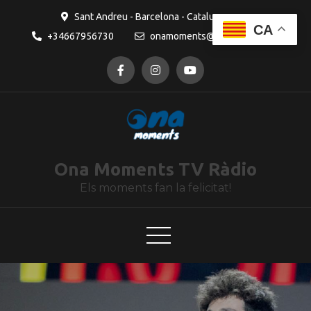
contingut
Sant Andreu - Barcelona - Catalunya
CA
+34667956730
onamoments@gmail.com
Ona Moments TV Ràdio
Els moments fan la felicitat!