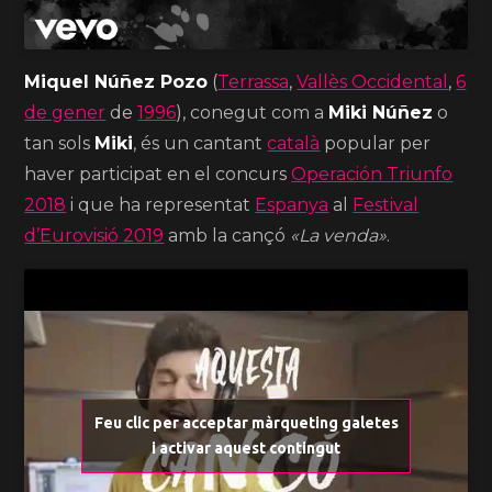
Miquel Núñez Pozo
(
Terrassa
,
Vallès Occidental
,
6
de gener
de
1996
),
conegut com a
Miki Núñez
o
tan sols
Miki
, és un cantant
català
popular per
haver participat en el concurs
Operación Triunfo
2018
i que ha representat
Espanya
al
Festival
d’Eurovisió 2019
amb la cançó
«La venda»
.
Feu clic per acceptar màrqueting galetes
i activar aquest contingut