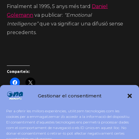
Finalment al 1995, 5 anys més tard
Daniel
Golemann
va publicar:
“Emotional
Intelligence”
que va significar una difusió sense
precedents.
Comparteix:
Gestionar el consentiment
Moments : El subconscient dels teus somnis
Per a oferir les millors experiències, utilitzem tecnologies com les
cookies per a emmagatzemar i/o accedir a la informació del dispositiu.
El consentiment d'aquestes tecnologies ens permetrà processar dades
com el comportament de navegació o els ID únics en aquest lloc. No
donar el consentiment o retirar-lo pot afectar negativament certes
Moments: DÉJA-VU?
característiques i funcions.