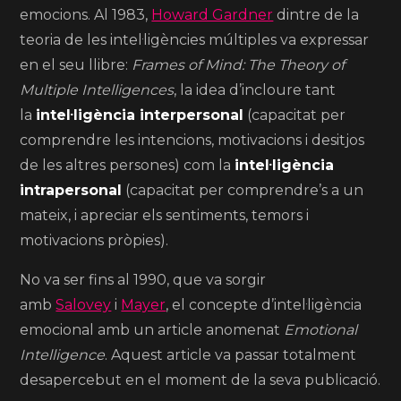
emocions. Al 1983,
Howard Gardner
dintre de la
teoria de les intel·ligències múltiples va expressar
en el seu llibre:
Frames of Mind: The Theory of
Multiple Intelligences
, la idea d’incloure tant
la
intel·ligència interpersonal
(capacitat per
comprendre les intencions, motivacions i desitjos
de les altres persones) com la
intel·ligència
intrapersonal
(capacitat per comprendre’s a un
mateix, i apreciar els sentiments, temors i
motivacions pròpies).
No va ser fins al 1990, que va sorgir
amb
Salovey
i
Mayer
, el concepte d’intel·ligència
emocional amb un article anomenat
Emotional
Intelligence
. Aquest article va passar totalment
desapercebut en el moment de la seva publicació.