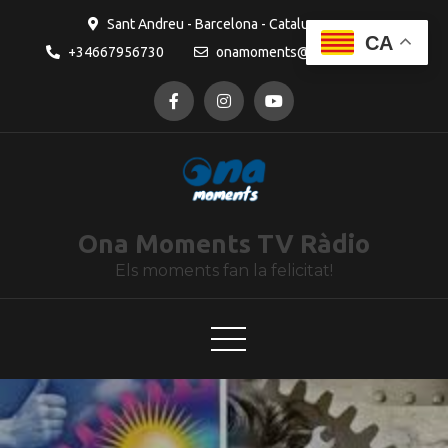
contingut
Sant Andreu - Barcelona - Catalunya
CA
+34667956730
onamoments@gmail.com
Ona Moments TV Ràdio
Els moments fan la felicitat!