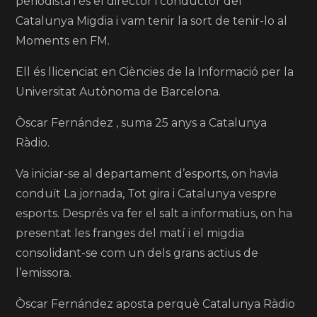
periodista i és el director i conductor del
Catalunya Migdia i vam tenir la sort de tenir-lo al
Moments en FM.
Ell és llicenciat en Ciències de la Informació per la
Universitat Autònoma de Barcelona.
Òscar Fernández , suma 25 anys a Catalunya
Ràdio.
Va iniciar-se al departament d’esports, on havia
conduït La jornada, Tot gira i Catalunya vespre
esports. Després va fer el salt a informatius, on ha
presentat les franges del matí i el migdia
consolidant-se com un dels grans actius de
l’emissora.
Òscar Fernández aposta perquè Catalunya Ràdio