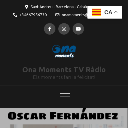
contingut
Sant Andreu - Barcelona - Catalunya
CA
+34667956730
onamoments@gmail.com
Ona Moments TV Ràdio
Els moments fan la felicitat!