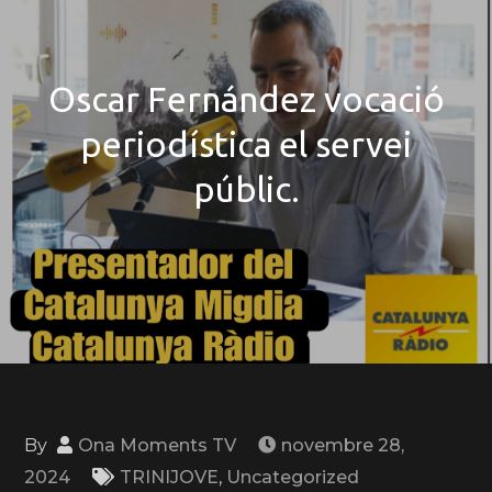
Oscar Fernández vocació
periodística el servei
públic.
By
Ona Moments TV
novembre 28,
2024
TRINIJOVE
,
Uncategorized