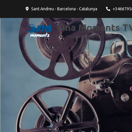
contingut
Sant Andreu - Barcelona - Catalunya
+3466795
Ona Moments TV
Els moments fan la felicitat!