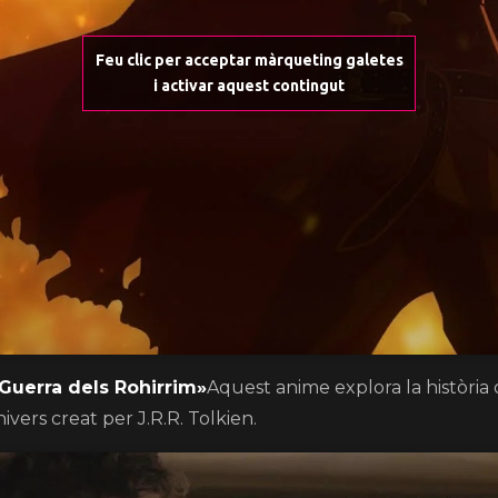
Feu clic per acceptar màrqueting galetes
i activar aquest contingut
 Guerra dels Rohirrim»
Aquest anime explora la història 
vers creat per J.R.R. Tolkien.