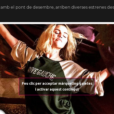
 amb el pont de desembre, arriben diverses estrenes dest
Feu clic per acceptar màrqueting galetes
i activar aquest contingut