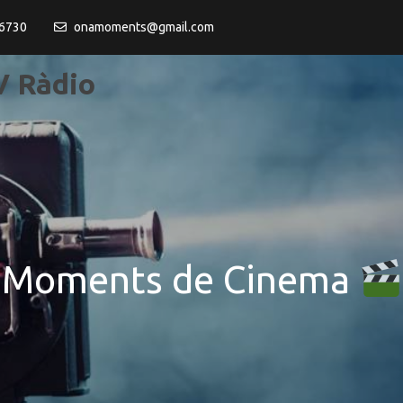
6730
onamoments@gmail.com
 Ràdio
Moments de Cinema