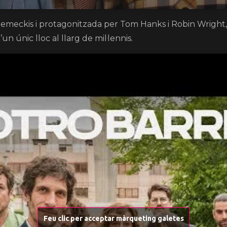
Zemeckis i protagonitzada per Tom Hanks i Robin Wright, 
n únic lloc al llarg de mil·lennis.
Feu clic per acceptar màrqueting galetes