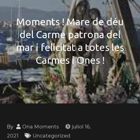
Moments ! Mare de déu
del Carme patrona del
mar i felicitat a totes les
Carmes i Ones !
By
Ona Moments
juliol 16,
2021
Uncategorized