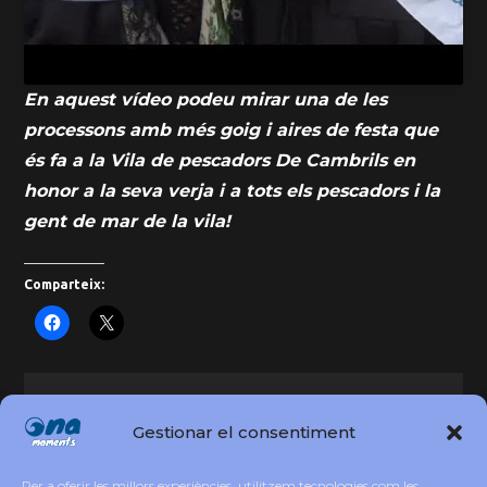
En aquest vídeo podeu mirar una de les
processons amb més goig i aires de festa que
és fa a la Vila de pescadors De Cambrils en
honor a la seva verja i a tots els pescadors i la
gent de mar de la vila!
Comparteix:
Moments poesia: Miquel Martí i Pol
Gestionar el consentiment
Moments Pau
Dones ! Eso que tú me das…
Per a oferir les millors experiències, utilitzem tecnologies com les