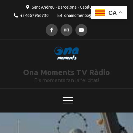
contingut
Sant Andreu - Barcelona - Catalunya
CA
+34667956730
onamoments@gmail.com
Ona Moments TV Ràdio
Els moments fan la felicitat!