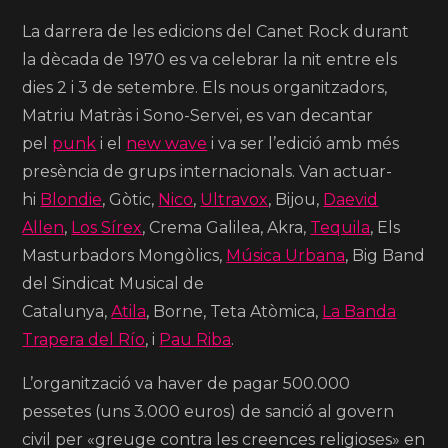
La darrera de les edicions del Canet Rock durant
la dècada de 1970 es va celebrar la nit entre els
dies 2 i 3 de setembre. Els nous organitzadors,
Matriu Matràs i Sono-Servei, es van decantar
pel
punk
i el
new wave
i va ser l’edició amb més
presència de grups internacionals.
Van actuar-
hi
Blondie
, Gòtic,
Nico
,
Ultravox
, Bijou,
Daevid
Allen
,
Los Sírex
, Crema Galilea, Akra,
Tequila
, Els
Masturbadors Mongòlics,
Música Urbana
, Big Band
del Sindicat Musical de
Catalunya,
Atila
, Borne, Teta Atòmica,
La Banda
Trapera del Río
, i
Pau Riba
.
L’organització va haver de pagar 500.000
pessetes
(uns 3.000 euros) de sanció al govern
civil per «greuge contra les creences religioses» en