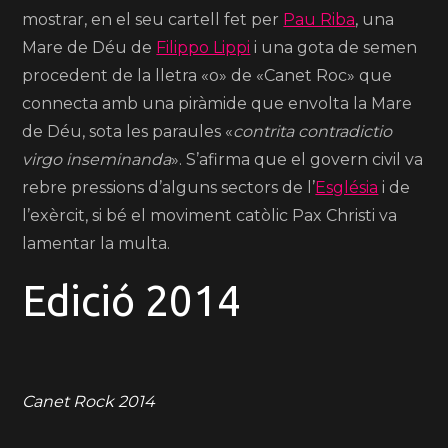
mostrar, en el seu cartell fet per
Pau Riba
, una
Mare de Déu de
Filippo Lippi
i una gota de semen
procedent de la lletra «o» de «Canet Roc» que
connecta amb una piràmide que envolta la Mare
de Déu, sota les paraules «
contrita contradictio
virgo inseminanda
».
S’afirma que el govern civil va
rebre pressions d’alguns sectors de l’
Església
i de
l’exèrcit, si bé el moviment catòlic Pax Christi va
lamentar la multa.
Edició 2014
Canet Rock 2014