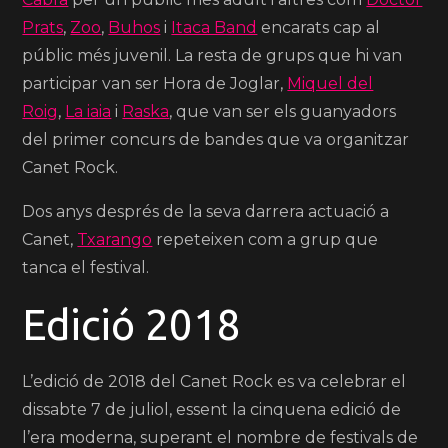
Prats
,
Zoo
,
Buhos
i
Itaca Band
encarats cap al
públic més juvenil. La resta de grups que hi van
participar van ser Hora de Joglar,
Miquel del
Roig
,
La iaia
i
Raska
, que van ser els guanyadors
del primer concurs de bandes que va organitzar
Canet Rock.
Dos anys després de la seva darrera actuació a
Canet,
Txarango
repeteixen com a grup que
tanca el festival.
Edició 2018
L’edició de 2018 del Canet Rock es va celebrar el
dissabte 7 de juliol, essent la cinquena edició de
l’era moderna, superant el nombre de festivals de