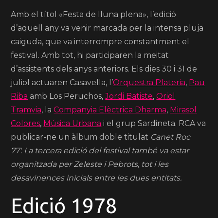
Amb el títol «Festa de lluna plena», l’edició
d’aquell any va venir marcada per la intensa pluja
caiguda, que va interrompre constantment el
festival.
Amb tot, hi participaren la meitat
d’assistents dels anys anteriors.
Els dies 30 i 31 de
juliol actuaren Casavella, l’
Orquestra Plateria
,
Pau
Riba
amb Los Peruchos,
Jordi Batiste
,
Oriol
Tramvia
, la
Companyia Elèctrica Dharma
,
Mirasol
Colores
,
Música Urbana
i el grup Sardineta.
RCA va
publicar-ne un àlbum doble titulat
Canet Roc
77′.
La tercera edició del festival també va estar
organitzada per Zeleste i Pebrots, tot i les
desavinences inicials entre les dues entitats.
Edició 1978