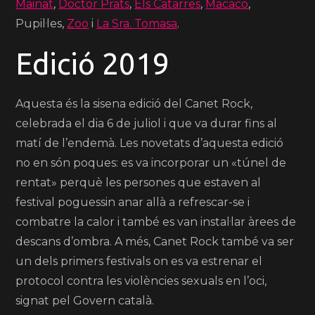
Mainat
,
Doctor Prats
,
Els Catarres
,
Macaco
,
Pupil·les,
Zoo
i
La Sra. Tomasa
.
Edició 2019
Aquesta és la sisena edició del Canet Rock,
celebrada el dia 6 de juliol i que va durar fins al
matí de l’endemà. Les novetats d’aquesta edició
no en són poques: es va incorporar un «túnel de
rentat» perquè les persones que estaven al
festival poguessin anar allà a refrescar-se i
combatre la calor i també es van instal·lar àrees de
descans d’ombra. A més, Canet Rock també va ser
un dels primers festivals on es va estrenar el
protocol contra les violències sexuals en l’oci,
signat pel Govern català.