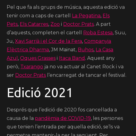
Pel que fa als grups de música, aquesta edició va
tenir com a caps de cartell
La Pegatina
,
Els
Pets
,
Els Catarres
,
Zoo
i
Doctor Prats
. A part
d’aquests, completen el cartell
Roba Estesa
, Suu,
Ju,
Xavi Sarrià i el Cor de la Fera
,
Companyia
Elèctrica Dharma
, JM Mainat,
Buhos
,
La Casa
Azul
,
Oques Grasses
i
Itaca Band
. Aquest any
però,
Txarango
ja no va actuar al Canet Rock i va
ser
Doctor Prats
l’encarregat de tancar el festival.
Edició 2021
Després que l’edició de 2020 fos cancel·lada a
causa de la
pandèmia de COVID-19
, les persones
que tenien l’entrada per aquella edició, se’ls va
permetre mantenir-la per la següent. Per