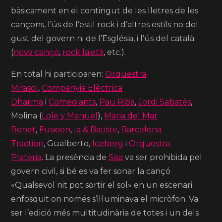
bàsicament en el contingut de les lletres de les
cançons, l’ús de l’estil rock i d’altres estils no del
gust del govern ni de l’Església, i l’ús del català
(
nova cançó
,
rock laietà
, etc.).
En total hi participaren:
Orquestra
Mirasol
,
Companyia Elèctrica
Dharma
i
Comediants
,
Pau Riba
,
Jordi Sabatés
,
Molina (
Lole y Manuel
),
Maria del Mar
Bonet
,
Fusioon
,
Ia & Batiste
,
Barcelona
Traction
, Gualberto,
Iceberg
i
Orquestra
Plateria
.
La presència de
Sisa
va ser prohibida pel
govern civil, si bé es va fer sonar la cançó
«Qualsevol nit pot sortir el sol» en un escenari
enfosquit on només s’il·luminava el micròfon.
Va
ser l’edició més multitudinària de totes i un dels