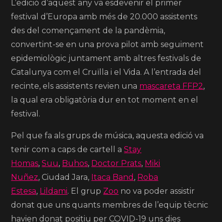
L’edició d’aquest any va esdevenir el primer
festival d’Europa amb més de 20.000 assistents
des del començament de la pandèmia,
convertint-se en una prova pilot amb seguiment
epidemiològic juntament amb altres festivals de
Catalunya com el Cruïlla i el Vida.
A l’entrada del
recinte, els assistents revien una
mascareta FFP2
,
la qual era obligatòria dur en tot moment en el
festival.
Pel que fa als grups de música, aquesta edició va
tenir com a caps de cartell a
Stay
Homas
,
Suu
,
Buhos
,
Doctor Prats
,
Miki
Nuñez
, Ciudad Jara,
Itaca Band
,
Roba
Estesa
,
Lildami
. El grup
Zoo
no va poder assistir
donat que uns quants membres de l’equip tècnic
havien donat positiu per COVID-19 uns dies