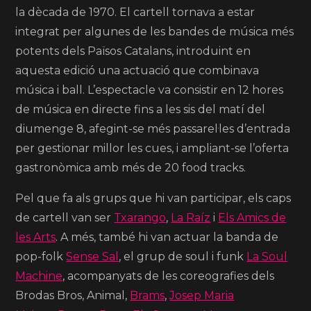
la dècada de 1970. El cartell tornava a estar
integrat per algunes de les bandes de música més
potents dels Països Catalans, introduint en
aquesta edició una actuació que combinava
música i ball. L’espectacle va consistir en 12 hores
de música en directe fins a les sis del matí del
diumenge 8, afegint-se més passarel·les d’entrada
per gestionar millor les cues, i ampliant-se l’oferta
gastronòmica amb més de 20 food tracks.
Pel que fa als grups que hi van participar, els caps
de cartell van ser
Txarango
,
La Raíz
i
Els Amics de
les Arts
. A més, també hi van actuar la banda de
pop-folk
Sense Sal
, el grup de soul i funk
La Soul
Machine
, acompanyats de les coreografies dels
Brodas Bros, Animal,
Brams
,
Josep Maria