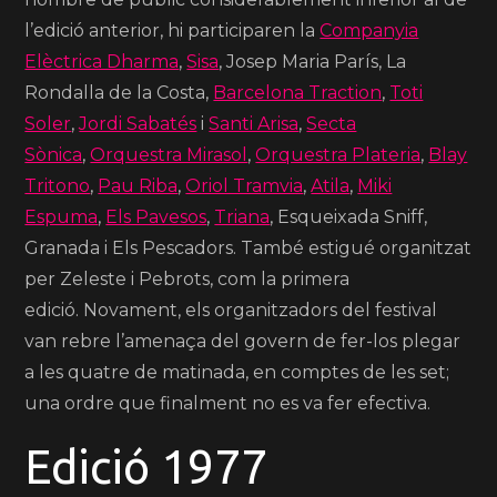
l’edició anterior, hi participaren la
Companyia
Elèctrica Dharma
,
Sisa
, Josep Maria París, La
Rondalla de la Costa,
Barcelona Traction
,
Toti
Soler
,
Jordi Sabatés
i
Santi Arisa
,
Secta
Sònica
,
Orquestra Mirasol
,
Orquestra Plateria
,
Blay
Tritono
,
Pau Riba
,
Oriol Tramvia
,
Atila
,
Miki
Espuma
,
Els Pavesos
,
Triana
, Esqueixada Sniff,
Granada i Els Pescadors.
També estigué organitzat
per Zeleste i Pebrots, com la primera
edició.
Novament, els organitzadors del festival
van rebre l’amenaça del govern de fer-los plegar
a les quatre de matinada, en comptes de les set;
una ordre que finalment no es va fer efectiva.
Edició 1977