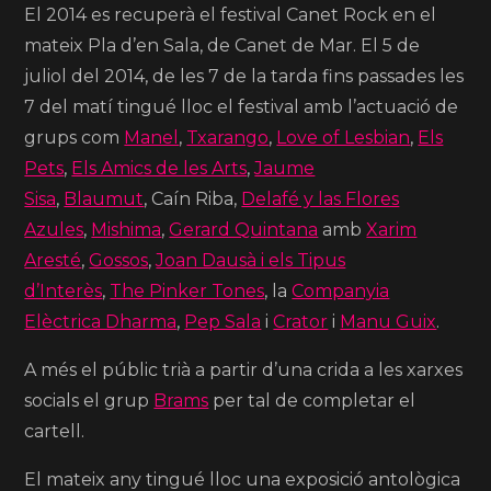
El 2014 es recuperà el festival Canet Rock en el
mateix Pla d’en Sala, de Canet de Mar.
El 5 de
juliol del 2014, de les 7 de la tarda fins passades les
7 del matí tingué lloc el festival amb l’actuació de
grups com
Manel
,
Txarango
,
Love of Lesbian
,
Els
Pets
,
Els Amics de les Arts
,
Jaume
Sisa
,
Blaumut
, Caín Riba,
Delafé y las Flores
Azules
,
Mishima
,
Gerard Quintana
amb
Xarim
Aresté
,
Gossos
,
Joan Dausà i els Tipus
d’Interès
,
The Pinker Tones
, la
Companyia
Elèctrica Dharma
,
Pep Sala
i
Crator
i
Manu Guix
.
A més el públic trià a partir d’una crida a les xarxes
socials el grup
Brams
per tal de completar el
cartell.
El mateix any tingué lloc una exposició antològica