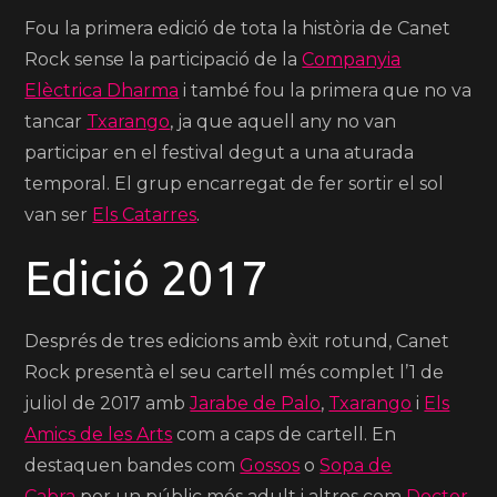
Fou la primera edició de tota la història de Canet
Rock sense la participació de la
Companyia
Elèctrica Dharma
i també fou la primera que no va
tancar
Txarango
, ja que aquell any no van
participar en el festival degut a una aturada
temporal. El grup encarregat de fer sortir el sol
van ser
Els Catarres
.
Edició 2017
Després de tres edicions amb èxit rotund, Canet
Rock presentà el seu cartell més complet l’1 de
juliol de 2017 amb
Jarabe de Palo
,
Txarango
i
Els
Amics de les Arts
com a caps de cartell. En
destaquen bandes com
Gossos
o
Sopa de
Cabra
per un públic més adult i altres com
Doctor