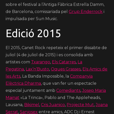
sobre el festival a l’Antiga Fàbrica Estrella Damm,
de Barcelona, comissariada pel
Grup Enderrock
i
impulsada per Sun Music.
Edició 2015
El 2015, Canet Rock repeteix el primer dissabte de
juliol (4 de juliol de 2015) i es consolida amb
artistes com
Txarango
,
Els Catarres
,
La
Pegatina
,
Lax’n’Busto
,
Oques Grasses
,
Els Amics de
les Arts
, La Banda Impossible, la
Companyia
Elèctrica Dharma
, que van fer un espectacle
especial juntament amb
Comediants
,
Josep Maria
Mainat
«La Trinca», Pablo and The Appleheads,
Lausana,
Bikimel
,
Cris Juanico
,
Projecte Mut
,
Joana
Serrat
,
Sanjosex
entre amics, ADC Dj i Ernest