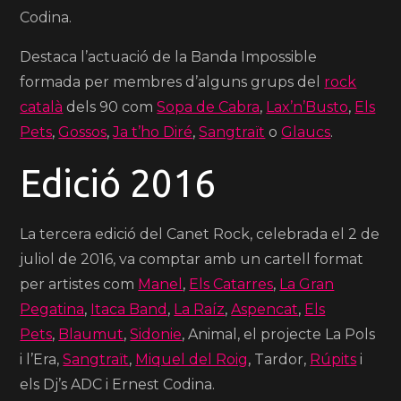
Codina.
Destaca l’actuació de la Banda Impossible
formada per membres d’alguns grups del
rock
català
dels 90 com
Sopa de Cabra
,
Lax’n’Busto
,
Els
Pets
,
Gossos
,
Ja t’ho Diré
,
Sangtraït
o
Glaucs
.
Edició 2016
La tercera edició del Canet Rock, celebrada el 2 de
juliol de 2016, va comptar amb un cartell format
per artistes com
Manel
,
Els Catarres
,
La Gran
Pegatina
,
Itaca Band
,
La Raíz
,
Aspencat
,
Els
Pets
,
Blaumut
,
Sidonie
, Animal, el projecte La Pols
i l’Era,
Sangtraït
,
Miquel del Roig
, Tardor,
Rúpits
i
els Dj’s ADC i Ernest Codina.