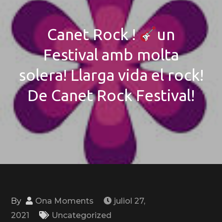
Canet Rock !
un
Festival amb molta
solera! Llarga vida el rock!
De Canet Rock Festival!
By
Ona Moments
juliol 27,
2021
Uncategorized