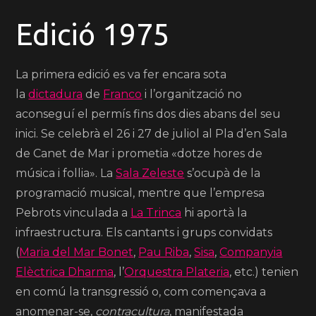
Edició 1975
La primera edició es va fer encara sota
la
dictadura
de
Franco
i l’organització no
aconseguí el permís fins dos dies abans del seu
inici.
Se celebrà el 26 i 27 de juliol al Pla d’en Sala
de Canet de Mar i prometia «dotze hores de
música i follia».
La
Sala Zeleste
s’ocupà de la
programació musical, mentre que l’empresa
Pebrots vinculada a
La Trinca
hi aportà la
infraestructura.
Els cantants i grups convidats
(
Maria del Mar Bonet
,
Pau Riba
,
Sisa
,
Companyia
Elèctrica Dharma
, l’
Orquestra Plateria
, etc.)
tenien
en comú la transgressió o, com començava a
anomenar-se,
contracultura
, manifestada