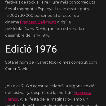
festivals de rock a l’aire lliure més concorreguts
fins al moment a Espanya, hi van assistir entre
15.000 i 30.000 persones.
El director de
cinema
Francesc Bellmunt
dirigí la
pel·lícula
Canet Rock
,
que fou estrenada el
desembre de l’any 1976.
Edició 1976
Sota el nom de «Canet Roc» o mes conegut com
Canet Rock
,
els dies 7 i 8 d’agost se celebrà la segona edició
del festival, ja després de la mort de
Francisco
Franco
.
A la «festa de la imaginació», amb un
nombre de públic considerablement inferior al de