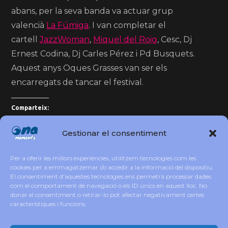
abans,
per la seva banda va actuar grup
valencià
La Fúmiga
.
I van completar el
cartell
JazzWoman
,
Miquel del Roig
, Cesc, Dj
Ernest Codina, Dj Carles Pérez i Pd Busquets.
Aquest anys Oques Grasses van ser els
encarregats de tancar el festival.
Comparteix:
Gestionar el consentiment
Per a oferir les millors experiències, utilitzem tecnologies com les
cookies per a emmagatzemar i/o accedir a la informació del dispositiu.
Tal Dia Com Avui 27 de Juliol
…
El consentiment d'aquestes tecnologies ens permetrà processar dades
com el comportament de navegació o els ID únics en aquest lloc. No
donar el consentiment o retirar-lo pot afectar negativament certes
Moments: Va de Santes ! Mataró!
característiques i funcions.