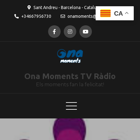
contingut
Sant Andreu - Barcelona - Catalunya
CA
+34667956730
onamoments@gmail.com
Ona Moments TV Ràdio
Els moments fan la felicitat!