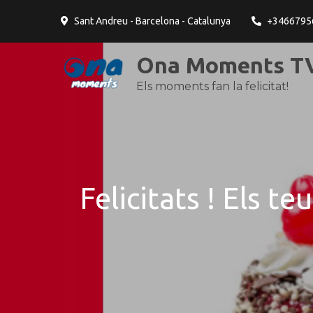
contingut
Sant Andreu - Barcelona - Catalunya
+3466795
Ona Moments TV
Els moments fan la felicitat!
Felicitats ! Els t