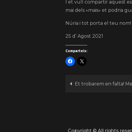
I et vull compartir aquest e
mai dels «mais» et podria gu
Núria i tot porta el teu nom!
25 d’ Agost 2021
Comparteix:
Et trobarem en falta! Me
Copyright © All rights res