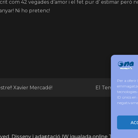
scrit com 42 vegades d’amor i el fet pur d’ estimar però
anyar! Ni ho pretenc!
Per a oferir
emmagatzema
stre!! Xavier Mercadé!
El Tema del Dia! L
tecnologies
ID únics en 
negativament
AC
erved. Disseny i adaptació IW igualada.online Theme Lo