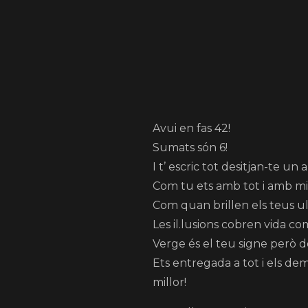
Avui en fas 42!
Sumats són 6!
I t’ escric tot desitjan-te un a
Com tu ets amb tot i amb mi 
Com quan brillen els teus ulls
Les il.lusions cobren vida co
Verge és el teu signe però de
Ets entregada a tot i els demé
millor!