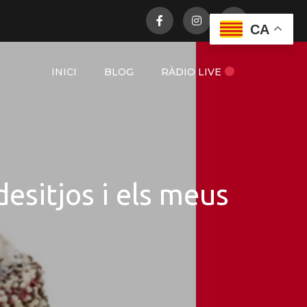
CA
INICI
BLOG
RÀDIO LIVE
desitjos i els meus