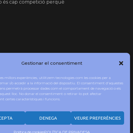
 no és cap competició perquè
Gestionar el consentiment
 les millors experiències, utilitzem tecnologies com les cookies per a
r i/o accedir a la informació del dispositiu. El consentiment d'aquestes
ax’n’Busto- No vaig triar!
 ens permetrà processar dades com el comportament de navegació o els
aquest lloc. No donar el consentiment o retirar-lo pot afectar
 certes característiques i funcions.
CEPTA
DENEGA
VEURE PREFERÈNCIES
ud Music by
Creativ Themes
Política de cookies
POLÍTICA DE PRIVADESA