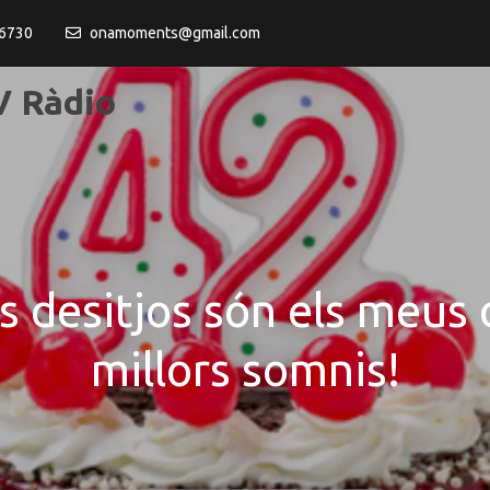
6730
onamoments@gmail.com
 Ràdio
eus desitjos són els meus 
millors somnis!