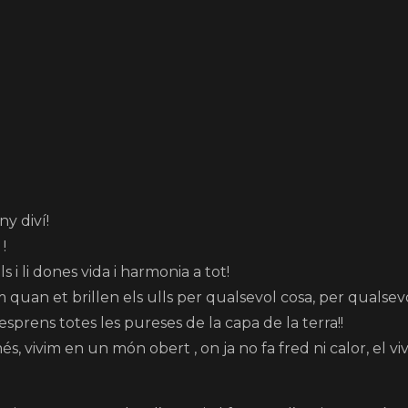
ny diví!
!
 i li dones vida i harmonia a tot!
m quan et brillen els ulls per qualsevol cosa, per qualsev
sprens totes les pureses de la capa de la terra!!
s, vivim en un món obert , on ja no fa fred ni calor, el vivi