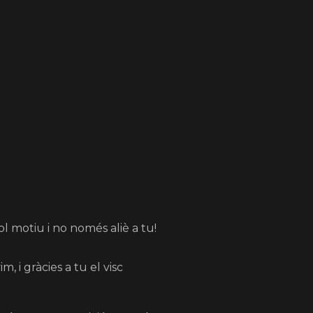
ol motiu i no només aliè a tu!
m, i gràcies a tu el visc