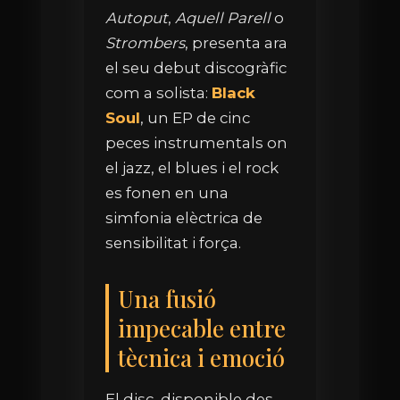
Autoput
,
Aquell Parell
o
Strombers
, presenta ara
el seu debut discogràfic
com a solista:
Black
Soul
, un EP de cinc
peces instrumentals on
el jazz, el blues i el rock
es fonen en una
simfonia elèctrica de
sensibilitat i força.
Una fusió
impecable entre
tècnica i emoció
El disc, disponible des