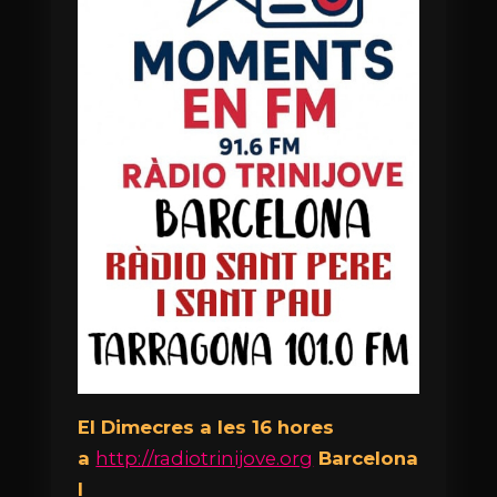
El Dimecres a les 16 hores
a
http://radiotrinijove.org
Barcelona
I