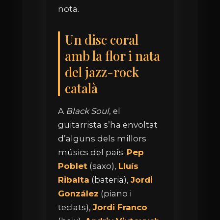
nota.
Un disc coral
amb la flor i nata
del jazz-rock
català
A
Black Soul
, el
guitarrista s’ha envoltat
d’alguns dels millors
músics del país:
Pep
Poblet
(saxo),
Lluís
Ribalta
(bateria),
Jordi
González
(piano i
teclats),
Jordi Franco