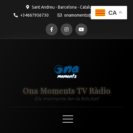
contingut
Sant Andreu - Barcelona - Catalunya
CA
+34667956730
onamoments@gmail.com
Ona Moments TV Ràdio
Els moments fan la felicitat!