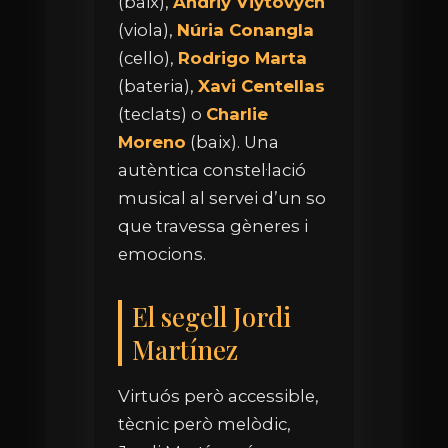
(baix),
Andriy Viytovych
(viola),
Núria Conangla
(cello),
Rodrigo Marta
(bateria),
Xavi Centellas
(teclats) o
Charlie
Moreno
(baix). Una
autèntica constel·lació
musical al servei d’un so
que travessa gèneres i
emocions.
El segell Jordi
Martínez
Virtuós però accessible,
tècnic però melòdic,