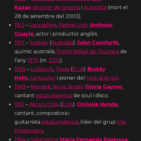
Kazan
director de cinema
i
guionista
(mort el
28 de setembre del 2003).
1913
–
Lancashire
,
Regne Unit
:
Anthony
Quayle
, actor i productor anglès.
1917
–
Sydney
(
Austràlia
):
John Cornforth
,
químic australià,
Premi Nobel de Química
de
l’any
1975
(m.
2013
).
1936
–
Lubbock
,
Texas
(
EUA
):
Buddy
Holly
,
cantautor
i pioner del
rock and roll
.
1949
–
Newark
,
Nova Jersey
:
Gloria Gaynor
,
cantant
estatunidenca
de soul i disco.
1951
–
Akron
,
Ohio
(
EUA
):
Chrissie Hynde
,
cantant, compositora i
guitarrista
estatunidenca
, líder del grup
the
Pretenders
.
1964
–
Salamanca
:
María Fernanda Espinosa
,