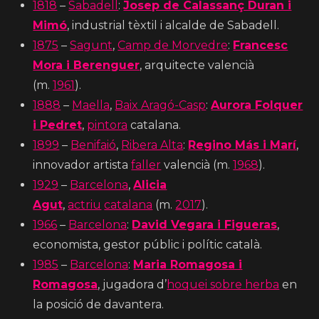
1818
–
Sabadell
:
Josep de Calassanç Duran i
Mimó
, industrial tèxtil i alcalde de Sabadell.
1875
–
Sagunt
,
Camp de Morvedre
:
Francesc
Mora i Berenguer
, arquitecte valencià
(m.
1961
).
1888
–
Maella
,
Baix Aragó-Casp
:
Aurora Folquer
i Pedret
,
pintora
catalana.
1899
–
Benifaió
,
Ribera Alta
:
Regino Más i Marí
,
innovador artista
faller
valencià (m.
1968
).
1929
–
Barcelona
,
Alicia
Agut
,
actriu
catalana
(m.
2017
).
1966
–
Barcelona
:
David Vegara i Figueras
,
economista, gestor públic i polític català.
1985
–
Barcelona
:
Maria Romagosa i
Romagosa
, jugadora d’
hoquei sobre herba
en
la posició de davantera.