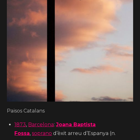
Països Catalans
1873
,
Barcelona
:
Joana Baptista
Fossa
,
soprano
d’èxit arreu d’Espanya (n.