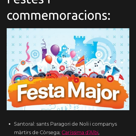
commemoracions:
Santoral: sants Paragori de Noli i companys
màrtirs de Còrsega;
Caríssima d’Albi
,