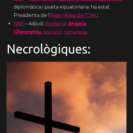
diplomàtica i poeta equatoriana; ha estat
Presidenta de l’
Assemblea de l’ONU
.
1965
– Adjud,
Romania
:
Angela
Gheorghiu
,
soprano
romanesa
.
Necrològiques: