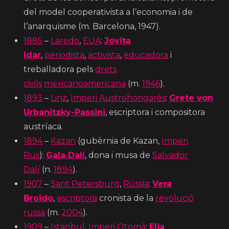
del model cooperativista a l’economia i de
l’anarquisme (m. Barcelona, 1947).
1885
–
Laredo
,
EUA
:
Jovita
Idar
,
periodista
,
activista
,
educadora
i
treballadora pels
drets
civils
mexicanoamericana
(m.
1946
).
1893
–
Linz
,
Imperi Austrohongarès
:
Grete von
Urbanitzky-Passini
, escriptora i compositora
austríaca.
1894
–
Kazan
(gubèrnia de Kazan,
Imperi
Rus
):
Gala Dalí
, dona i musa de
Salvador
Dalí
(n.
1894
).
1907
–
Sant Petersburg
,
Rússia
:
Vera
Broido
,
escriptora
cronista de la
revolució
russa
(m.
2004
).
1909
–
Istanbul
,
Imperi Otomà
:
Elia