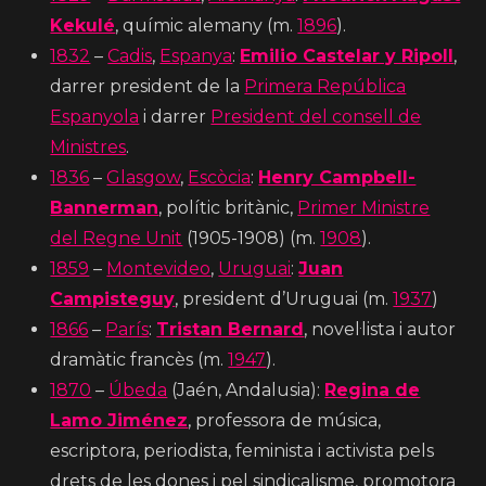
Kekulé
, químic alemany (m.
1896
).
1832
–
Cadis
,
Espanya
:
Emilio Castelar y Ripoll
,
darrer president de la
Primera República
Espanyola
i darrer
President del consell de
Ministres
.
1836
–
Glasgow
,
Escòcia
:
Henry Campbell-
Bannerman
, polític britànic,
Primer Ministre
del Regne Unit
(1905-1908) (m.
1908
).
1859
–
Montevideo
,
Uruguai
:
Juan
Campisteguy
, president d’Uruguai (m.
1937
)
1866
–
París
:
Tristan Bernard
, novel·lista i autor
dramàtic francès (m.
1947
).
1870
–
Úbeda
(Jaén, Andalusia):
Regina de
Lamo Jiménez
, professora de música,
escriptora, periodista, feminista i activista pels
drets de les dones i pel sindicalisme, promotora