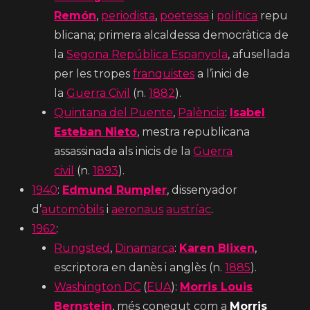
Remón
,
periodista
,
poetessa
i
política
repu
blicana; primera alcaldessa democràtica de
la
Segona República Espanyola
, afusellada
per les tropes
franquistes
a l’inici de
la
Guerra Civil
(n.
1882
).
Quintana del Puente
,
Palència
:
Isabel
Esteban Nieto
, mestra republicana
assassinada als inicis de la
Guerra
civil
(n.
1893
).
1940
:
Edmund Rumpler
, dissenyador
d’
automòbils
i
aeronaus
austríac
.
1962
:
Rungsted
,
Dinamarca
:
Karen Blixen
,
escriptora en danès i anglès (n.
1885
).
Washington DC
(
EUA
):
Morris Louis
Bernstein
, més conegut com a
Morris