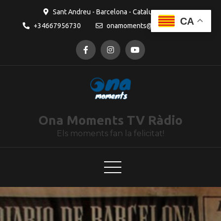
contingut
Sant Andreu - Barcelona - Catalunya
CA
+34667956730
onamoments@gmail.com
Ona Moments TV Ràdio
Els moments fan la felicitat!