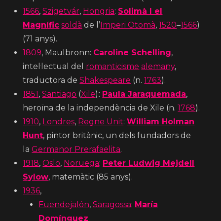
1566
,
Szigetvár
,
Hongria
:
Solimà I el
Magnífic
soldà
de l’
Imperi Otomà
,
1520
–
1566
)
(71 anys).
1809
, Maulbronn:
Caroline Schelling
,
intel·lectual del
romanticisme
alemany
,
traductora de
Shakespeare
(n.
1763
).
1851
,
Santiago
(
Xile
)ː
Paula Jaraquemada
,
heroïna de la independència de Xile (n.
1768
).
1910
,
Londres
,
Regne Unit
:
William Holman
Hunt
, pintor britànic, un dels fundadors de
la
Germanor Prerafaelita
.
1918
,
Oslo
,
Noruega
:
Peter Ludwig Mejdell
Sylow
, matemàtic (85 anys).
1936
,
Fuendejalón
,
Saragossa
:
María
Domínguez