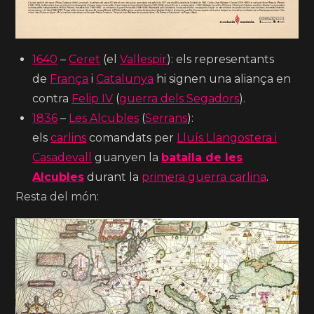
1640
–
Ceret
(el
Vallespir
): els representants
de
França
i
Catalunya
hi signen una aliança en
contra
Felip IV
(
guerra dels Segadors
).
1836
–
Les Alcubles
(
Serrans
):
els
carlins
comandats per
Lluís Llangostera i
Casadevall
guanyen la
batalla de les
Alcubles
durant la
primera guerra carlina
.
Resta del món: