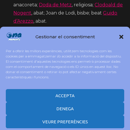
anacoreta;
Doda de Metz
, religiosa;
Clodoald de
Nogent
, abat; Joan de Lodi, bisbe; beat
Guido
d’Arezzo
, abat.
Festa de la
fil·loxera
a
Sant Sadurní d’Anoia
a la
Gestionar el consentiment
comarca de l’
Alt Penedès
Inici de les Festes de Moros i Cristians de
Per a oferir les millors experiències, utilitzem tecnologies com les
Mutxamel amb el Pregó de Festes.
cookies per a emmagatzemar i/o accedir a la informació del dispositiu.
Inici de les
Festes de la Mare de Déu de la Salut
El consentiment d'aquestes tecnologies ens permetrà processar dades
com el comportament de navegació o els ID únics en aquest lloc. No
d’Algemesí
.
donar el consentiment o retirar-lo pot afectar negativament certes
característiques i funcions.
ACCEPTA
DENEGA
VEURE PREFERÈNCIES