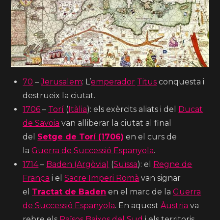
70
–
Jerusalem
: L’
emperador
Titus
conquesta i
destrueix la ciutat.
1706
–
Torí
(
Itàlia
): els exèrcits aliats i del
Ducat
de Savoia
van alliberar la ciutat al final
del
Setge de Torí (1706)
en el curs de
la
Guerra de Successió Espanyola
.
1714
–
Baden (Argòvia)
(
Suïssa
): el
Regne de
França
i el
Sacre Imperi Romà
van signar
el
Tractat de Baden
en el marc de la
Guerra
de Successió Espanyola
. En aquest
Àustria
va
rebre els
Països Baixos del Sud
i els territoris