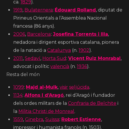
ca.
1829
).
1919
,
Bulaternera
:
Édouard Rolland
, diputat de
Pirineus Orientals a l’Assemblea Nacional
francesa (86 anys).
2006
,
Barcelona
ː
Josefina Torrents i Illa
,
nedadora i dirigent esportiva catalana, pionera
de la natació a
Catalunya
(n.
1902
).
2011
,
Sedaví
,
Horta Sud
:
Vicent Ruiz Monrabal
,
advocat i polític
valencià
(n.
1936
).
Resta del món
1099
:
Majd al-Mulk
,
visir
seljúcida
.
1134
:
Alfons I d’Aragó
, rei d’Aragó i fundador
dels ordes militars de la
Confraria de Belchite
i
la
Militia Christi de Monreal
.
1559
,
Ginebra
,
Suïssa
:
Robert Estienne
,
impressor i humanista francès (n. 1503).