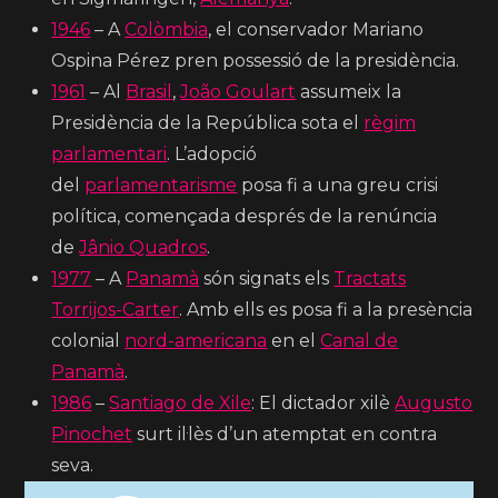
1946
– A
Colòmbia
, el conservador Mariano
Ospina Pérez pren possessió de la presidència.
1961
– Al
Brasil
,
João Goulart
assumeix la
Presidència de la República sota el
règim
parlamentari
. L’adopció
del
parlamentarisme
posa fi a una greu crisi
política, començada després de la renúncia
de
Jânio Quadros
.
1977
– A
Panamà
són signats els
Tractats
Torrijos-Carter
. Amb ells es posa fi a la presència
colonial
nord-americana
en el
Canal de
Panamà
.
1986
–
Santiago de Xile
: El dictador xilè
Augusto
Pinochet
surt il·lès d’un atemptat en contra
seva.