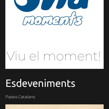
Esdeveniments
Països Catalans: