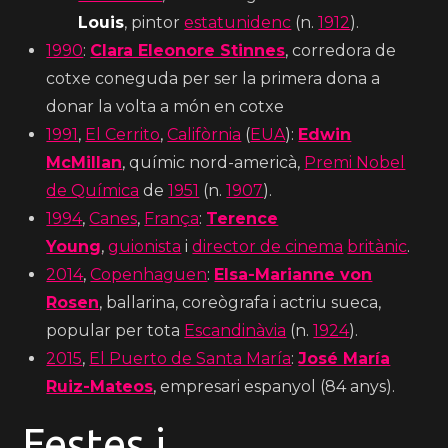
Louis
, pintor
estatunidenc
(n.
1912
).
1990
:
Clara Eleonore Stinnes
, corredora de
cotxe coneguda per ser la primera dona a
donar la volta a món en cotxe
1991
,
El Cerrito
,
Califòrnia
(
EUA
):
Edwin
McMillan
, químic nord-americà,
Premi Nobel
de Química
de
1951
(n.
1907
).
1994
,
Canes
,
França
:
Terence
Young
,
guionista
i
director de cinema
britànic
.
2014
,
Copenhaguen
:
Elsa-Marianne von
Rosen
, ballarina, coreògrafa i actriu sueca,
popular per tota
Escandinàvia
(n.
1924
).
2015
,
El Puerto de Santa María
:
José María
Ruiz-Mateos
, empresari espanyol (84 anys).
Festes i