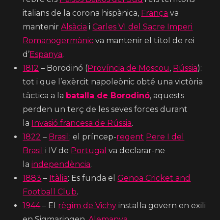
italians de la corona hispànica,
França
va
mantenir
Alsàcia
i
Carles VI del Sacre Imperi
Romanogermànic
va mantenir el títol de rei
d’
Espanya
.
1812
– Borodinó (
Província de Moscou
,
Rússia
):
tot i que l’exèrcit napoleònic obté una victòria
tàctica a la
batalla de Borodinó
, aquests
perden un terç de les seves forces durant
la
Invasió francesa de Rússia
.
1822
–
Brasil
: el príncep-
regent
Pere I del
Brasil
i IV de
Portugal
va declarar-ne
la
independència
.
1883
–
Itàlia
: Es funda el
Genoa Cricket and
Football Club
.
1944
– El
règim de Vichy
instal·la govern en exili
en Sigmaringen,
Alemanya
.