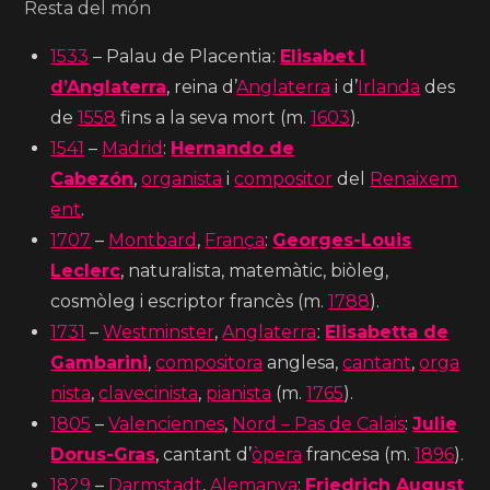
Resta del món
1533
– Palau de Placentiaː
Elisabet I
d’Anglaterra
, reina d’
Anglaterra
i d’
Irlanda
des
de
1558
fins a la seva mort (m.
1603
).
1541
–
Madrid
:
Hernando de
Cabezón
,
organista
i
compositor
del
Renaixem
ent
.
1707
–
Montbard
,
França
:
Georges-Louis
Leclerc
, naturalista, matemàtic, biòleg,
cosmòleg i escriptor francès (m.
1788
).
1731
–
Westminster
,
Anglaterra
ː
Elisabetta de
Gambarini
,
compositora
anglesa,
cantant
,
orga
nista
,
clavecinista
,
pianista
(m.
1765
).
1805
–
Valenciennes
,
Nord – Pas de Calais
:
Julie
Dorus-Gras
, cantant d’
òpera
francesa (m.
1896
).
1829
–
Darmstadt
,
Alemanya
:
Friedrich August