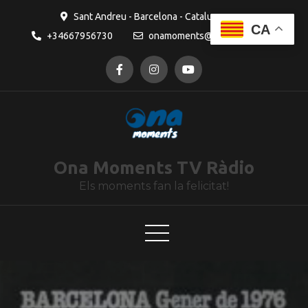
contingut
Sant Andreu - Barcelona - Catalunya
CA
+34667956730
onamoments@gmail.com
Ona Moments TV Ràdio
Els moments fan la felicitat!