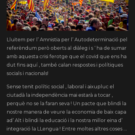
Lluitem per l’ Amnistia per l’ Autodeterminació pel
referèndum però oberts al diàleg i s ‘ ha de sumar
amb aquesta crisi ferotge que el covid que ens ha
dut fins aquí , també calan respostes i polítiques
socials i nacionals!
Sense tenit polític social , laboral i aixupluc el
ciutadà la independència mai estarà a tocar ,
perquè no se la faran seva ! Un pacte que blindi la
nostre manera de veure la economia de baix capa
ad’ Alt i blindi la educació i la nostra millor eina d’
integració la LLengua ! Entre moltes altres coses …