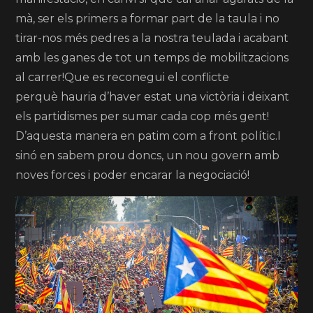
mà, ser els primers a formar part de la taula i no
tirar-nos més pedres a la nostra teulada i acabant
amb les ganes de tot un temps de mobilitzacions
al carrer!Que es reconegui el conflicte
perquè hauria d’haver estat una victòria i deixant
els partidismes per sumar cada cop més gent!
D’aquesta manera en patim com a front polític.I
sinó en sabem prou doncs, un nou govern amb
noves forces i poder encarar la negociació!