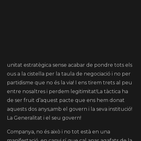
unitat estratègica sense acabar de pondre tots els
ous a la cistella per la taula de negociació i no per
partidisme que no és la via! I ens tirem trets al peu
entre nosaltres i perdem legitimitat!La tàctica ha
de ser fruit d’aquest pacte que ens hem donat
aquests dos anys,amb el govern i la seva institució!
La Generalitat i el seu govern!
Companya, no és això i no tot està en una
manifestació, en canvi sí que cal anar agafats de la