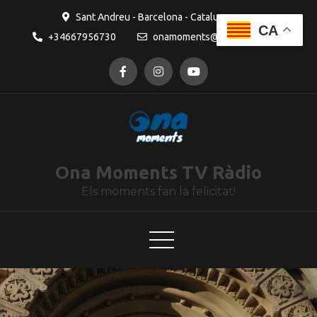
contingut
Sant Andreu - Barcelona - Catalunya
CA
+34667956730
onamoments@gmail.com
Ona Moments TV Ràdio
Els moments fan la felicitat!