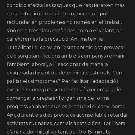
condició afecta les tasques que requereixen més
concentració i precisió, de manera que pot
redundar en problemes no només en el treball,
sinó en altres circumstàncies, com a el volant, on
cal extremes la precaució. Així mateix, la
irritabilitat i el canvi en l’estat anímic pot provocar
que sorgeixin friccions amb els companys i enrarir
l’ambient laboral, a l’reaccionar de manera
exagerada davant de determinats estímuls. Com
pal·liar els símptomes? Per facilitar l’adaptació i
evitar els coneguts símptomes, és recomanable
començar a preparar l’organisme de forma
progressiva abans que es produeixi el canvi horari.
Així, durant els dies previs, és aconsellable retardar
activitats rutinàries, com els àpats o fins i tot l’hora
d’anar a dormir, al voltant de 10 o 15 minuts