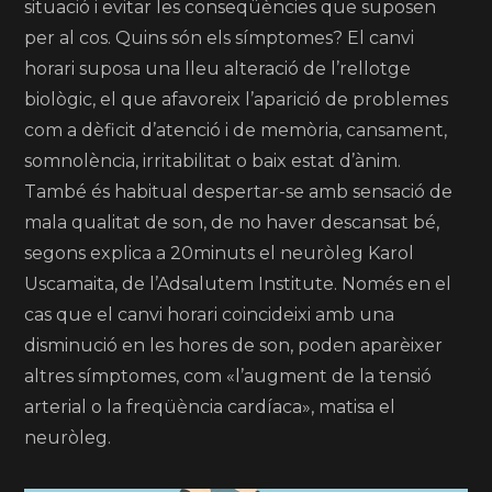
situació i evitar les conseqüències que suposen
per al cos. Quins són els símptomes? El canvi
horari suposa una lleu alteració de l’rellotge
biològic, el que afavoreix l’aparició de problemes
com a dèficit d’atenció i de memòria, cansament,
somnolència, irritabilitat o baix estat d’ànim.
També és habitual despertar-se amb sensació de
mala qualitat de son, de no haver descansat bé,
segons explica a 20minuts el neuròleg Karol
Uscamaita, de l’Adsalutem Institute. Només en el
cas que el canvi horari coincideixi amb una
disminució en les hores de son, poden aparèixer
altres símptomes, com «l’augment de la tensió
arterial o la freqüència cardíaca», matisa el
neuròleg.