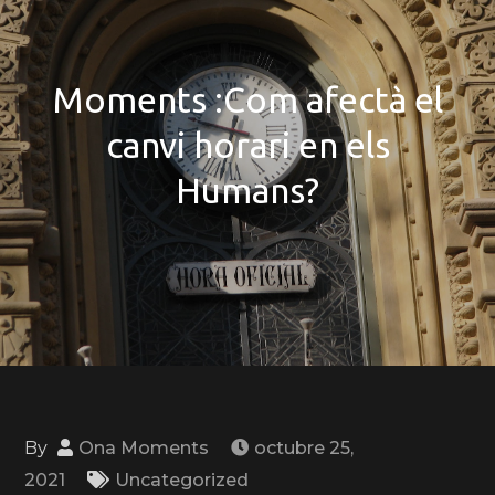
Moments :Com afectà el
canvi horari en els
Humans?
By
Ona Moments
octubre 25,
2021
Uncategorized