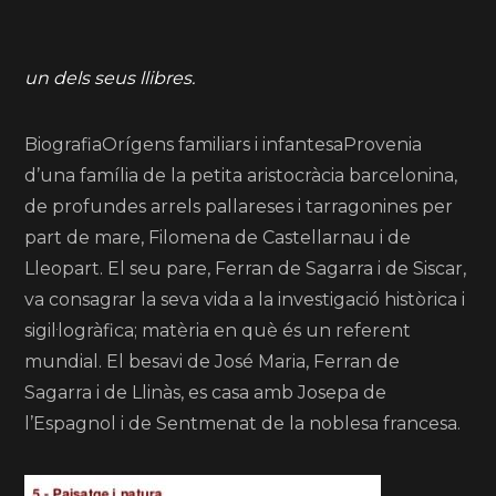
un dels seus llibres.
BiografiaOrígens familiars i infantesaProvenia
d’una família de la petita aristocràcia barcelonina,
de profundes arrels pallareses i tarragonines per
part de mare, Filomena de Castellarnau i de
Lleopart. El seu pare, Ferran de Sagarra i de Siscar,
va consagrar la seva vida a la investigació històrica i
sigil·logràfica; matèria en què és un referent
mundial. El besavi de José Maria, Ferran de
Sagarra i de Llinàs, es casa amb Josepa de
l’Espagnol i de Sentmenat de la noblesa francesa.