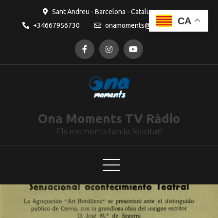
contingut
Sant Andreu - Barcelona - Catalunya
CA
+34667956730
onamoments@gmail.com
Ona Moments TV Ràdio
Els moments fan la felicitat!