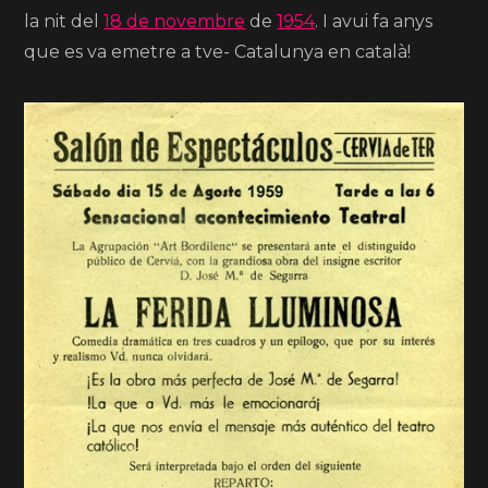
la nit del
18 de novembre
de
1954
. I avui fa anys
que es va emetre a tve- Catalunya en català!