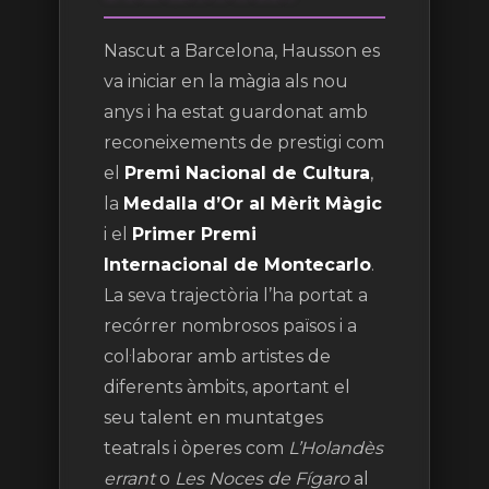
Nascut a Barcelona, Hausson es
va iniciar en la màgia als nou
anys i ha estat guardonat amb
reconeixements de prestigi com
el
Premi Nacional de Cultura
,
la
Medalla d’Or al Mèrit Màgic
i el
Primer Premi
Internacional de Montecarlo
.
La seva trajectòria l’ha portat a
recórrer nombrosos països i a
col·laborar amb artistes de
diferents àmbits, aportant el
seu talent en muntatges
teatrals i òperes com
L’Holandès
errant
o
Les Noces de Fígaro
al