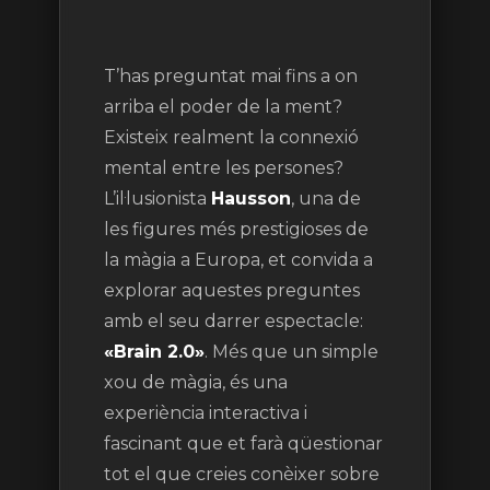
T’has preguntat mai fins a on
arriba el poder de la ment?
Existeix realment la connexió
mental entre les persones?
L’il·lusionista
Hausson
, una de
les figures més prestigioses de
la màgia a Europa, et convida a
explorar aquestes preguntes
amb el seu darrer espectacle:
«Brain 2.0»
. Més que un simple
xou de màgia, és una
experiència interactiva i
fascinant que et farà qüestionar
tot el que creies conèixer sobre