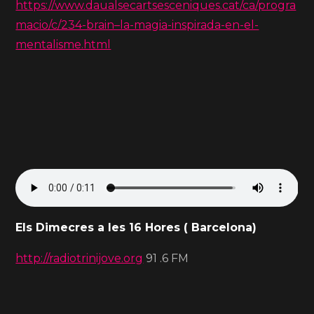
https://www.daualsecartsesceniques.cat/ca/progra
macio/c/234-brain–la-magia-inspirada-en-el-
mentalisme.html
Els Dimecres a les 16 Hores
( Barcelona)
http://radiotrinijove.org
91 .6 FM