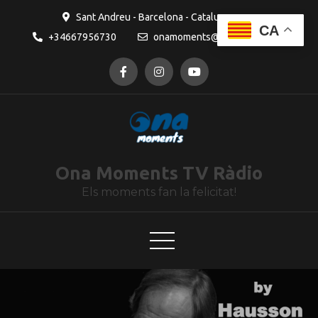
contingut
Sant Andreu - Barcelona - Catalunya
CA
+34667956730
onamoments@gmail.com
Ona Moments TV Ràdio
Els moments fan la felicitat!