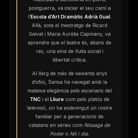
contingut
postguerra, va iniciar el seu camí a
l’
Escola d’Art Dramàtic Adrià Gual
.
Allà, sota el mestratge de Ricard
Salvat i Maria Aurèlia Capmany, va
aprendre que el teatre és, abans de
res, una eina de lluita social i
llibertat crítica.
Al llarg de més de seixanta anys
d’ofici, Sansa ha navegat amb la
mateixa elegància pels escenaris del
TNC
i el
Lliure
com pels platós de
televisió, on ha esdevingut un rostre
familiar per a generacions de
catalans en sèries com
Nissaga de
Poder
o
Nit i dia
.