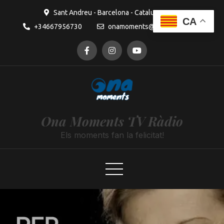
Sant Andreu - Barcelona - Catalunya
CA
+34667956730
onamoments@gmail.com
Ona Moments TV Ràdio
Els moments fan la felicitat!