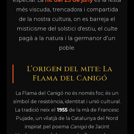
especial. La
nit del 23 de juny
és la festa
més viscuda, trencadora i compartida
de la nostra cultura, on es barreja el
misticisme del solstici d’estiu, el culte
pagà a la natura i la germanor d’un
poble.
L’origen del mite: La
Flama del Canigó
La Flama del Canigó no és només foc; és un
símbol de resistència, identitat i unió cultural.
La tradició neix el
1955
de la mà de Francesc
Pujade, un vilatjà de la Catalunya del Nord
inspirat pel poema
Canigó
de Jacint