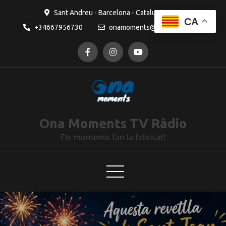
Sant Andreu - Barcelona - Catalunya
CA
+34667956730
onamoments@gmail.com
Ona Moments TV Ràdio
Els moments fan la felicitat!