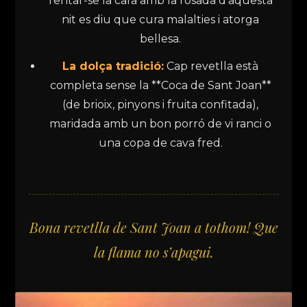
rentar-se la cara amb la rosada d’aquesta
nit es diu que cura malalties i atorga
bellesa.
La dolça tradició:
Cap revetlla està
completa sense la **Coca de Sant Joan**
(de brioix, pinyons i fruita confitada),
maridada amb un bon porró de vi ranci o
una copa de cava fred.
Bona revetlla de Sant Joan a tothom! Que
la flama no s’apagui.