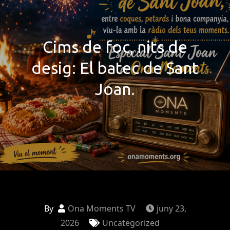
Cims de foc, nits de
desig: El batec de Sant
Joan.
By
Ona Moments TV
juny 23,
2026
Uncategorized