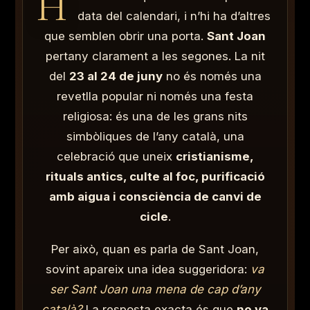
H
data del calendari, i n’hi ha d’altres
que semblen obrir una porta.
Sant Joan
pertany clarament a les segones. La nit
del
23 al 24 de juny
no és només una
revetlla popular ni només una festa
religiosa: és una de les grans nits
simbòliques de l’any català, una
celebració que uneix
cristianisme,
rituals antics, culte al foc, purificació
amb aigua i consciència de canvi de
cicle
.
Per això, quan es parla de Sant Joan,
sovint apareix una idea suggeridora:
va
ser Sant Joan una mena de cap d’any
català?
La resposta exacta és que
no va