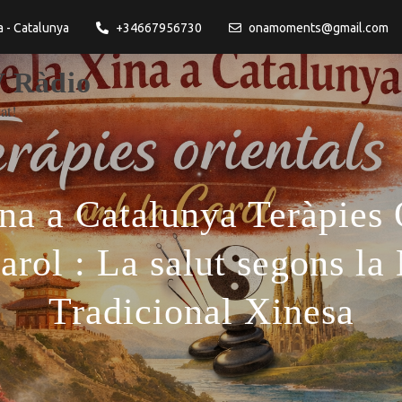
a - Catalunya
+34667956730
onamoments@gmail.com
 Ràdio
at!
na a Catalunya Teràpies 
arol : La salut segons la
Tradicional Xinesa