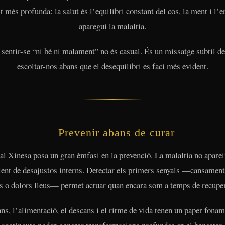
t més profunda: la salut és l’equilibri constant del cos, la ment i l’e
aparegui la malaltia.
sentir-se “ni bé ni malament” no és casual. És un missatge subtil de
escoltar-nos abans que el desequilibri es faci més evident.
Prevenir abans de curar
l Xinesa posa un gran èmfasi en la prevenció. La malaltia no apareix
 lent de desajustos interns. Detectar els primers senyals —cansament
ns o dolors lleus— permet actuar quan encara som a temps de recupe
ns, l’alimentació, el descans i el ritme de vida tenen un paper fonam