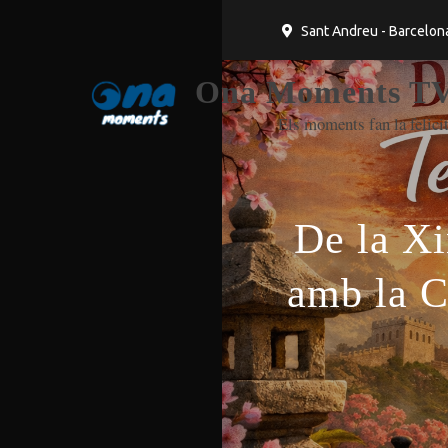
Sant Andreu - Barcelon
Ona Moments TV
Els moments fan la felicit
De la Xi
amb la C