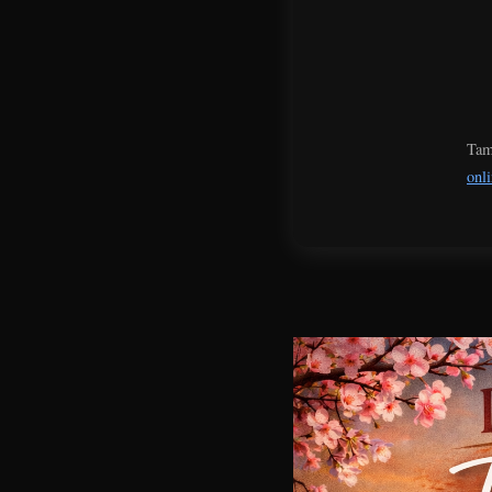
Tamb
onl