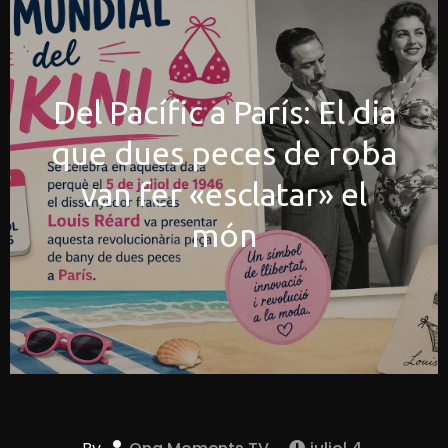
Del Pacífic a París: El dia
que dues peces de roba
van fer «esclatar» el
món