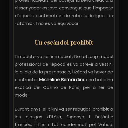
proves nuclears, per batejar la seva creació. El
dissenyador estava convençut que l’impacte
d’aquells centímetres de roba seria igual de
«atòmic». I no es va equivocar.
Un escàndol prohibit
L’impacte va ser immediat. De fet, cap model
professional de l’època es va atrevir a vestir-
lo el dia de la presentació, i Réard va haver de
contractar
Micheline Bernardini
, una ballarina
exòtica del Casino de París, per a fer de
model.
Durant anys, el bikini va ser rebutjat, prohibit a
les platges d’Itàlia, Espanya i l’Atlàntic
francès, i fins i tot condemnat pel Vaticà.