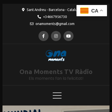
Sant Andreu - Barcelona - Catalunya
CA
+34667956730
onamoments@gmail.com
Ona Moments TV Ràdio
Els moments fan la felicitat!