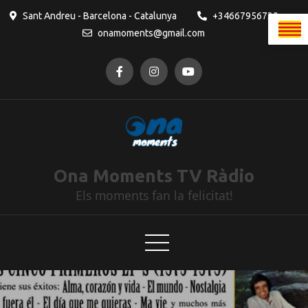
Sant Andreu - Barcelona - Catalunya
+34667956730
onamoments@gmail.com
Ona Moments TV Ràdio
Els moments fan la felicitat!