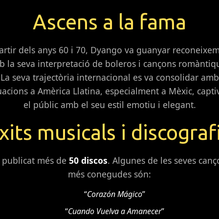
Ascens a la fama
artir dels anys 60 i 70, Dyango va guanyar reconeixe
 la seva interpretació de boleros i cançons romàntiq
La seva trajectòria internacional es va consolidar amb
uacions a Amèrica Llatina, especialment a Mèxic, capti
el públic amb el seu estil emotiu i elegant.
xits musicals i discograf
 publicat més de
50 discos
. Algunes de les seves canç
més conegudes són:
“
Corazón Mágico
”
“
Cuando Vuelva a Amanecer
”