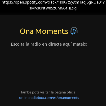
https://open.spotify.com/track/1klK7tSyItmTadj6gROa31?
si=ivs6NtW8SzunhA-f_IIZig
Ona Moments
Escolta la ràdio en directe aquí mateix:
També pots visitar la pàgina oficial:
onlineradiobox.com/es/onamoments