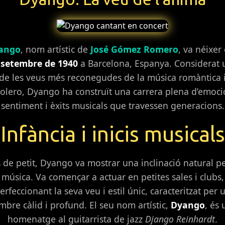
ango
, nom artístic de
José Gómez Romero
, va néixer
 setembre de 1940
a Barcelona, Espanya. Considerat 
de les veus més reconegudes de la música romàntica 
olero, Dyango ha construït una carrera plena d’emoci
sentiment i èxits musicals que travessen generacions.
Infància i inicis musicals
 de petit, Dyango va mostrar una inclinació natural pe
música. Va començar a actuar en petites sales i clubs,
erfeccionant la seva veu i estil únic, caracteritzat per 
imbre càlid i profund. El seu nom artístic,
Dyango
, és 
homenatge al guitarrista de jazz
Django Reinhardt
.