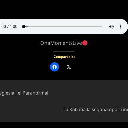
OnaMomentsLive
Comparteix:
Església i el Paranormal
La Kabaña,la segona oportuni