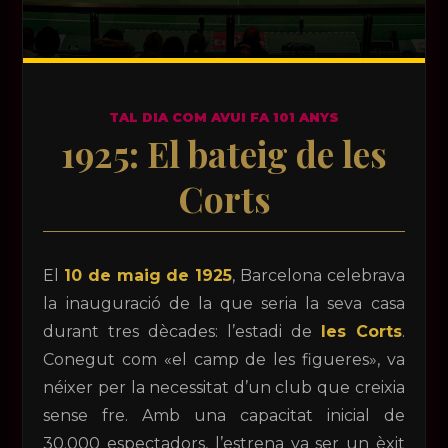
TAL DIA COM AVUI FA 101 ANYS
1925: El bateig de les
Corts
El
10 de maig de 1925
, Barcelona celebrava
la inauguració de la que seria la seva casa
durant tres dècades: l’estadi de
les Corts
.
Conegut com «el camp de les figueres», va
néixer per la necessitat d’un club que creixia
sense fre. Amb una capacitat inicial de
30.000 espectadors, l’estrena va ser un èxit