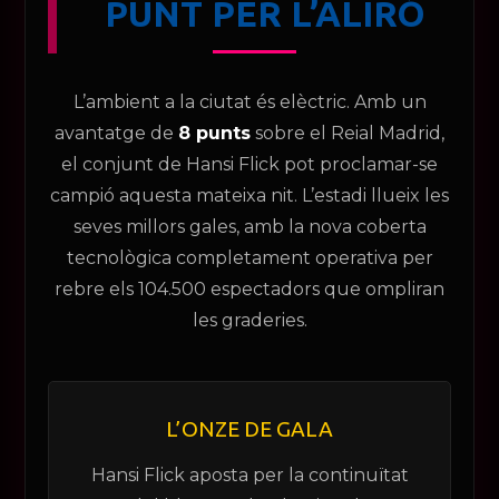
PUNT PER L’ALIRÓ
Ves al
contingut
L’ambient a la ciutat és elèctric. Amb un
avantatge de
8 punts
sobre el Reial Madrid,
el conjunt de Hansi Flick pot proclamar-se
campió aquesta mateixa nit. L’estadi llueix les
seves millors gales, amb la nova coberta
tecnològica completament operativa per
rebre els 104.500 espectadors que ompliran
les graderies.
L’ONZE DE GALA
Hansi Flick aposta per la continuïtat