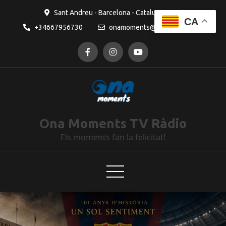
Sant Andreu - Barcelona - Catalunya
CA
+34667956730
onamoments@gmail.com
Ona Moments TV Ràdio
Els moments fan la felicitat!