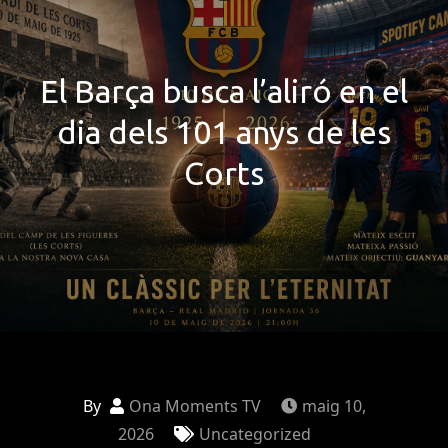
El Barça busca l’aliró en el
dia dels 101 anys de les
Corts
By
Ona Moments TV
maig 10,
2026
Uncategorized