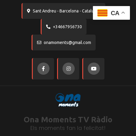
contingut
Sant Andreu - Barcelona - Catalunya
CA
+34667956730
onamoments@gmail.com
Ona Moments TV Ràdio
Els moments fan la felicitat!