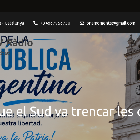
a - Catalunya
+34667956730
onamoments@gmail.com
 Ràdio
itat!
que el Sud va trencar les