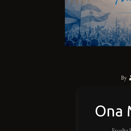
By
Ona
Escolta l