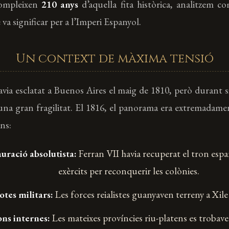
compleixen
210 anys
d’aquella fita històrica, analitzem co
va significar per a l’Imperi Espanyol.
Un context de màxima tensió
avia esclatat a Buenos Aires el maig de 1810, però durant si
’una gran fragilitat. El 1816, el panorama era extremadamen
ns:
auració absolutista:
Ferran VII havia recuperat el tron espa
exèrcits per reconquerir les colònies.
tes militars:
Les forces reialistes guanyaven terreny a Xile i
ons internes:
Les mateixes províncies riu-platens es trobave