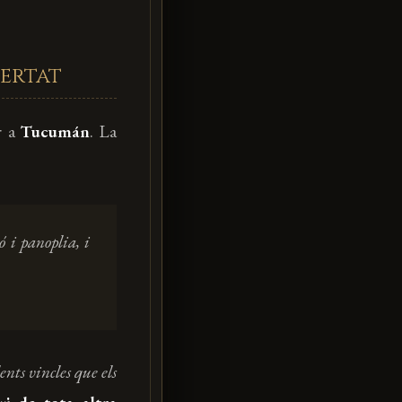
bertat
ir a
Tucumán
. La
 i panoplia, i
ents vincles que els