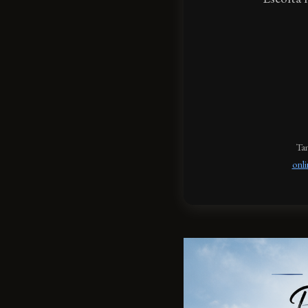
Tam
onl