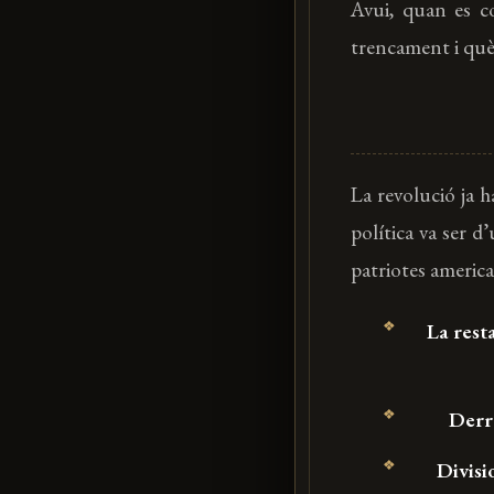
Avui, quan es 
trencament i què 
La revolució ja h
política va ser d
Ves al
patriotes america
contingut
La rest
Derro
Divisi