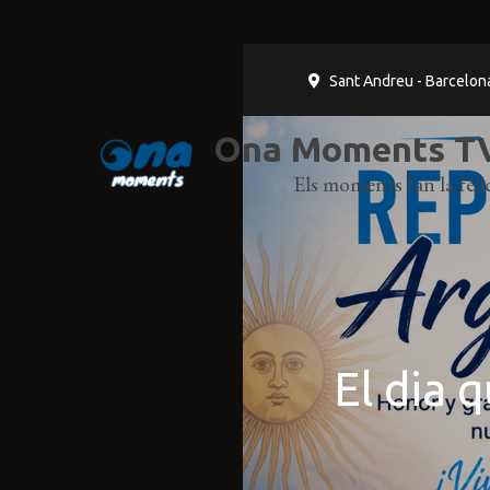
Sant Andreu - Barcelon
Ona Moments TV
Els moments fan la felic
El dia 