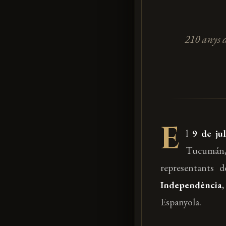
210 anys 
E
l
9 de ju
Tucumán,
representants d
Independència
,
Espanyola.