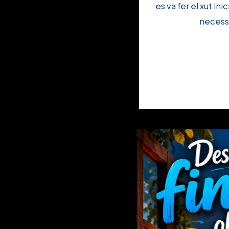
es va fer el xut in
necessa