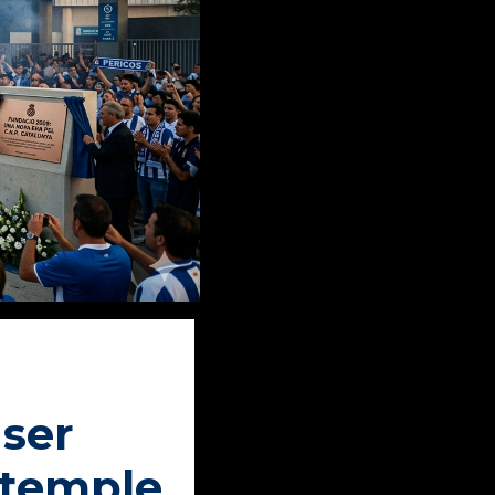
 ser
 temple