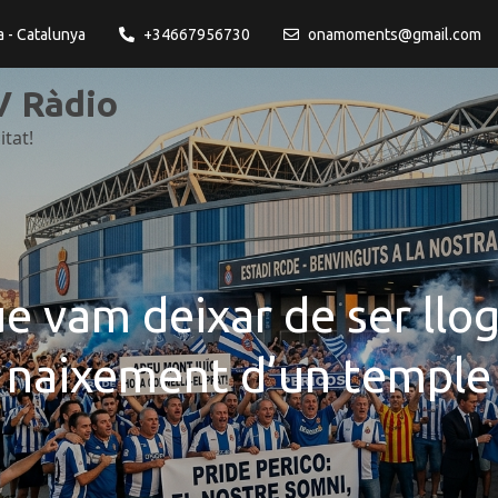
a - Catalunya
+34667956730
onamoments@gmail.com
 Ràdio
itat!
ue vam deixar de ser llog
naixement d’un temple