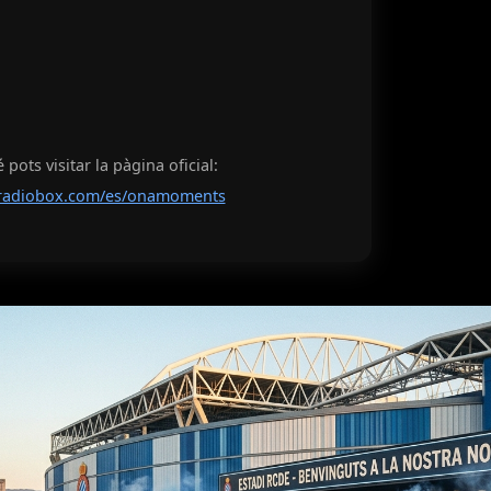
pots visitar la pàgina oficial:
radiobox.com/es/onamoments