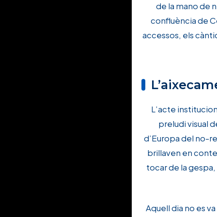
de la mano de n
confluència de Co
accessos, els cànti
L’aixecame
L’acte institucio
preludi visual 
d’Europa del no-res
brillaven en conte
tocar de la gespa,
Aquell dia no es v