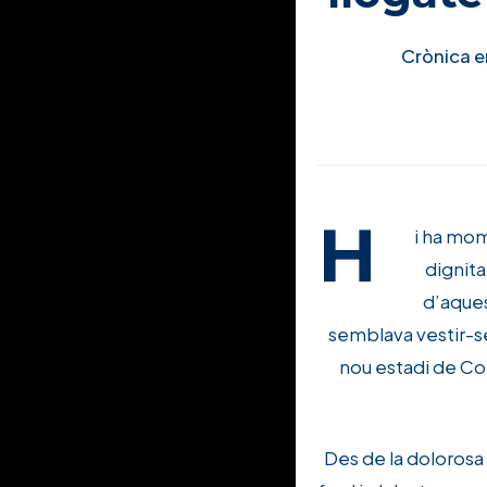
Crònica e
H
i ha mom
dignita
d’aques
semblava vestir-se
nou estadi de Corn
Des de la dolorosa 