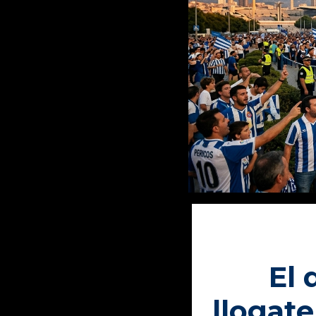
El 
llogat