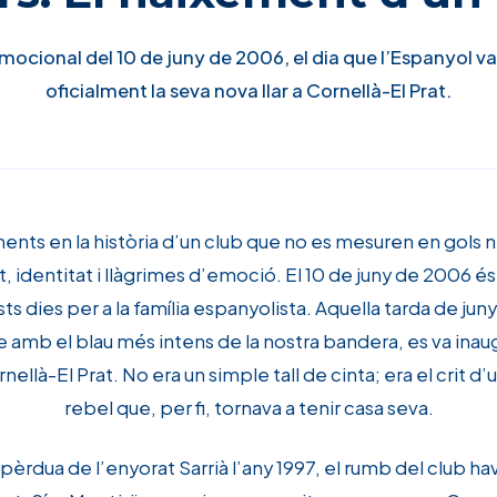
mocional del 10 de juny de 2006, el dia que l’Espanyol va
oficialment la seva nova llar a Cornellà-El Prat.
ents en la història d’un club que no es mesuren en gols ni 
t, identitat i llàgrimes d’emoció. El 10 de juny de 2006 é
ts dies per a la família espanyolista. Aquella tarda de juny
 amb el blau més intens de la nostra bandera, es va inaug
ellà-El Prat. No era un simple tall de cinta; era el crit d’
rebel que, per fi, tornava a tenir casa seva.
pèrdua de l’enyorat Sarrià l’any 1997, el rumb del club ha