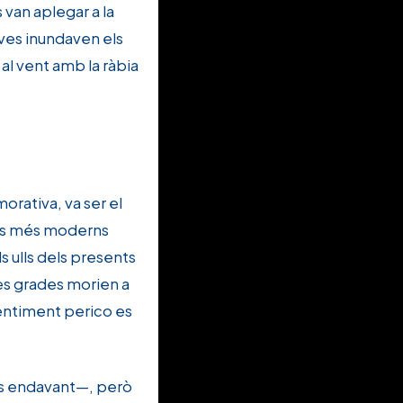
van aplegar a la
aves inundaven els
al vent amb la ràbia
rativa, va ser el
adis més moderns
s ulls dels presents
les grades morien a
sentiment perico es
més endavant—, però