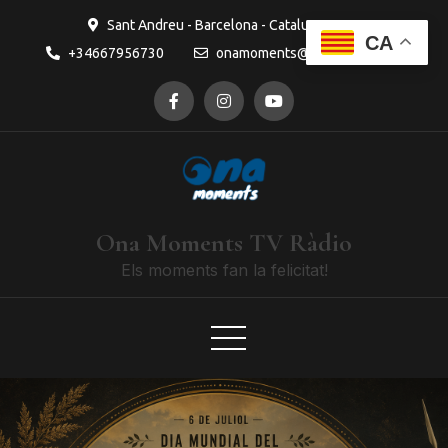
Sant Andreu - Barcelona - Catalunya
CA
+34667956730
onamoments@gmail.com
Ona Moments TV Ràdio
Els moments fan la felicitat!