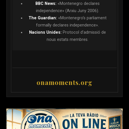
BBC News:
«Montenegro declares
independence» (Arxiu Juny 2006).
The Guardian:
«Montenegro’s parliament
formally declares independence».
Nacions Unides:
Protocol d’admissió de
nous estats membres.
onamoments.org