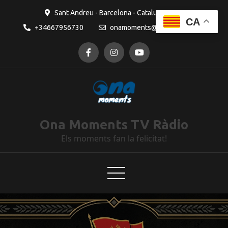
Sant Andreu - Barcelona - Catalunya
CA
+34667956730
onamoments@gmail.com
Ona Moments TV Ràdio
Els moments fan la felicitat!