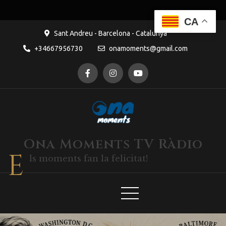
CA
Sant Andreu - Barcelona - Catalunya
+34667956730
onamoments@gmail.com
Ona Moments TV Ràdio
E
ls moments fan la felicitat!