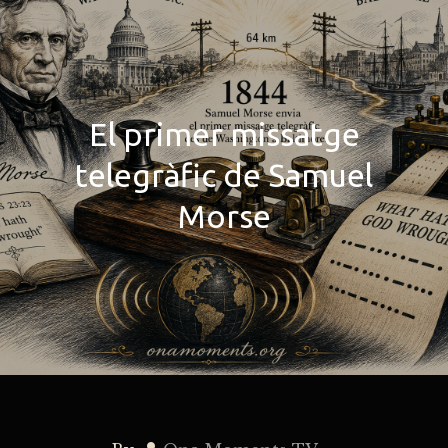
El primer missatge
telegràfic de Samuel
Morse